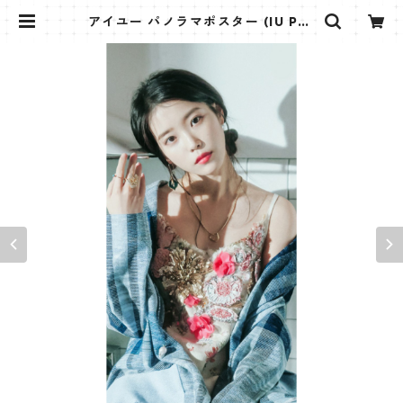
アイユー パノラマポスター (IU Pos
ter) 700*330mm 【iu_01】 | K
STAR PLUS