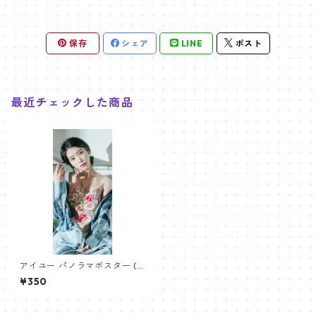
保存
シェア
LINE
ポスト
最近チェックした商品
アイユー パノラマポスター (I
U Poster) 700*330mm 【iu
¥350
_01】