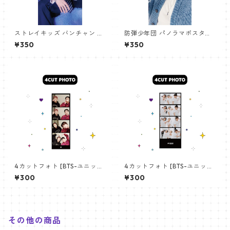
ストレイキッズ バンチャン パ
防弾少年団 パノラマポスター
ノラマポスター (Stray Kids B
(BTS Poster) 700*330mm
¥350
¥350
angchan Poster) 700*330
【アールエム RM-14】
mm 【bangchan-10】
4カットフォト [BTS-ユニット
4カットフォト [BTS-ユニット
01] 4CUT PHOTO BTS- UNI
03] 4CUT PHOTO BTS- UNI
¥300
¥300
T 01
T 03
その他の商品