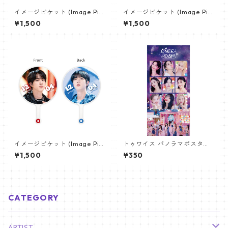
イメージピケット (Image Pic
イメージピケット (Image Pic
ket) うちわ - ジョングク (JU
ket) うちわ - ヴィ (V_02)
¥1,500
¥1,500
NGKOOK_17)
イメージピケット (Image Pic
トゥワイス パノラマポスター
ket) うちわ - ジン (JIN-13)
(TWICE Poster) 700*330m
¥1,500
¥350
m 【Twice-03】
CATEGORY
ARTIST