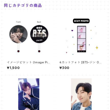
同じカテゴリの商品
イメージピケット (Image Pic
4カットフォト [BTS-ジン 02]
ket) うちわ - ジョングク (JU
4CUT PHOTO BTS-JIN 02
¥1,500
¥300
NGKOOK_19)