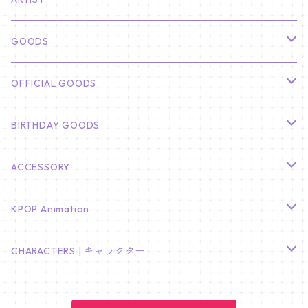
俳優
GOODS
CHA EUN WOO
BTS
カレンダー
OFFICIAL GOODS
HYUNBIN
JIN
壁掛けカレンダー
SEVENTEEN
フォトカードセット(60枚入り)
LIGHT STICK
BIRTHDAY GOODS
KIM SOO HYUN
J-HOPE
ミニ壁掛けカレンダー
S.COUPS
Light Stick Pouch
Stray Kids
韓国語単語カード
BT21
01/01 WINTER
ACCESSORY
LEE JONG SUK
RM
卓上カレンダー
ジョンハン
バンチャン
TXT
プレミアム写真集
Stray Kids
01/16 SEUNGKWAN
PIERCE
KPOP Animation
LEE JOON GI
SUGA
ミニ卓上カレンダー
ジョシュア
リノ
ヨンジュン
MANIAC ENCORE
ENHYPEN
ステッカー&粘着メモ紙セット
SKZOO
02/01 DOYOUNG
EARRING
KPop Demon Hunters
CHARACTERS | キャラクター
NAM JOO HYUK
JIMIN
ジュン
チャンビン
スビン
PILOT : FOR ★★★★★
HEESEUNG
"SKZ TOY WORLD"
ASTRO
パノラマポスター
NewJeans
02/01 JIHYO
NECKLACE
ハローキティ｜Hello kitty