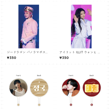
ジードラゴン パノラマポスタ
アイリット ILLIT ウォンヒ パ
ー (GD Poster) 700*330mm
ノラマポスター (WONHEE Po
¥350
¥350
【GD 10】
ster) 700*330mm 【wonhe
e_01】