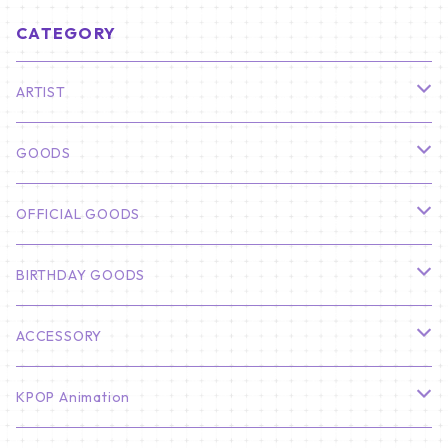
CATEGORY
ARTIST
俳優
GOODS
CHA EUN WOO
BTS
カレンダー
OFFICIAL GOODS
HYUNBIN
JIN
壁掛けカレンダー
SEVENTEEN
フォトカードセット(60枚入り)
LIGHT STICK
BIRTHDAY GOODS
KIM SOO HYUN
J-HOPE
ミニ壁掛けカレンダー
S.COUPS
Light Stick Pouch
Stray Kids
韓国語単語カード
BT21
01/01 WINTER
ACCESSORY
LEE JONG SUK
RM
卓上カレンダー
ジョンハン
バンチャン
TXT
プレミアム写真集
Stray Kids
01/16 SEUNGKWAN
PIERCE
KPOP Animation
LEE JOON GI
SUGA
ミニ卓上カレンダー
ジョシュア