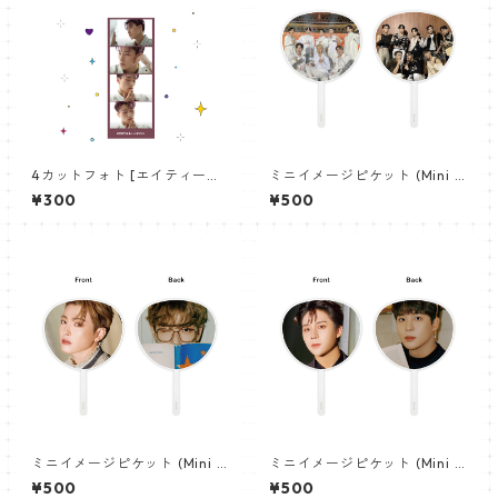
4カットフォト [エイティーズ
ミニイメージピケット (Mini I
サン-01]4CUT PHOTO ATEEZ
mage Picket) うちわ - ATEE
¥300
¥500
SAN 01
Z (ateez01)
ミニイメージピケット (Mini I
ミニイメージピケット (Mini I
mage Picket) うちわ - ホン
mage Picket) うちわ - ジョ
¥500
¥500
ジュン (hogjoong01)
ンホ (jongho01)