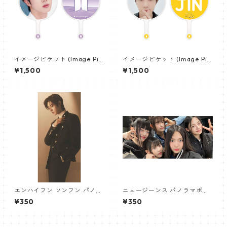
イメージピケット (Image Pic
イメージピケット (Image Pic
ket) うちわ - ジン (JIN-05)
ket) うちわ - ジン (JIN-03)
¥1,500
¥1,500
エンハイフン ソンフン パノラ
ニュージーンス パノラマポス
マポスター (ENHYPEN SUNGH
ター (Newjeans Panorama P
¥350
¥350
OON Poster) 700*330mm
oster) 700*330mm 【newj
【Sunghoon_02】
eans-01】