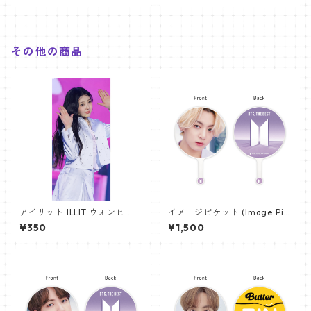
その他の商品
アイリット ILLIT ウォンヒ パ
イメージピケット (Image Pic
ノラマポスター (WONHEE Po
ket) うちわ - ジョングク (JU
¥350
¥1,500
ster) 700*330mm 【wonhe
NGKOOK_07)
e_01】