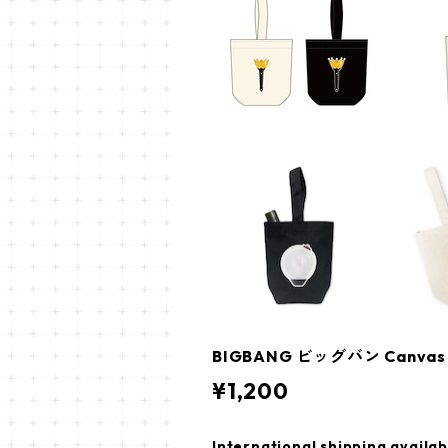
BIGBANG ビッグバン Canva
¥1,200
International shipping availab