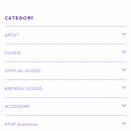
CATEGORY
ARTIST
俳優
GOODS
CHA EUN WOO
BTS
カレンダー
OFFICIAL GOODS
HYUNBIN
JIN
壁掛けカレンダー
SEVENTEEN
フォトカードセット(60枚入り)
LIGHT STICK
BIRTHDAY GOODS
KIM SOO HYUN
J-HOPE
ミニ壁掛けカレンダー
S.COUPS
Light Stick Pouch
Stray Kids
韓国語単語カード
BT21
01/01 WINTER
ACCESSORY
LEE JONG SUK
RM
卓上カレンダー
ジョンハン
バンチャン
TXT
プレミアム写真集
Stray Kids
01/16 SEUNGKWAN
PIERCE
KPOP Animation