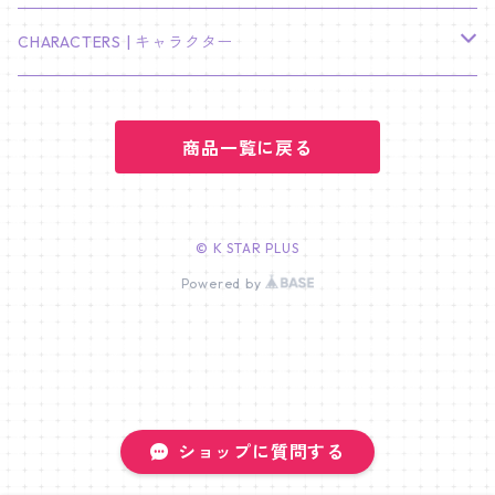
LEE JOON GI
SUGA
ミニ卓上カレンダー
ジョシュア
リノ
ヨンジュン
MANIAC ENCORE
ENHYPEN
ステッカー&粘着メモ紙セット
SKZOO
02/01 DOYOUNG
EARRING
KPop Demon Hunters
CHARACTERS | キャラクター
NAM JOO HYUK
JIMIN
ジュン
チャンビン
スビン
PILOT : FOR ★★★★★
HEESEUNG
"SKZ TOY WORLD"
ASTRO
パノラマポスター
NewJeans
02/01 JIHYO
NECKLACE
ハローキティ｜Hello kitty
PARK BO GUM
商品一覧に戻る
V
ホシ
スンミン
ボムギュ
5-STAR Seoul Special
JAY
SKZ'S MAGIC SCHOOL
MJ
NewJeans
キャンバスフレーム
LE SSERAFIM
02/03 REI
BRACELET
マイメロディ My Melody
PARK SEO JUN
JUNGKOOK
ウォヌ
ハン
テヒョン
"SKZ TOY WORLD"
JAKE
JINJIN
ミンジ
A2 Size (42 × 59.4 cm)
FLAME RISES
LE SSERAFIM
人生4カットフォト
IVE
02/05 TAEHYUN
RING
© K STAR PLUS
JI CHANG WOOK
ウジ
Powered by
ヒョンジン
ヒュニンカイ
SKZ'S MAGIC SCHOOL
SUNGHOON
CHA EUN WOO
ハニ
A3 Size (29.7×42 cm)
FEARLESS
SAKURA
aespa
メガネ拭き
SEVENTEEN
02/08 I.N
GONG YOO
ドギョム
フィリックス
dominATE SEOUL
SUNOO
ROCKY
ダニエル
A4 Size (21 ×29.7 cm)
FEARNADA 2023 S/S
YUNJIN
KARINA
IN THE SOOP 2
IVE
ホログラムシール
TXT
02/09 JUNGWON
PARK HYUNG SIK
ディエイト
アイエン
SKZ 5'CLOCK
JUNGWON
MOONBIN
ヘリン
A5 Size (14.8 x 21 cm)
FEARNADA 2024 S/S
CHAEWON
WINTER
2023 CARAT LAND
GAEUL
Bake Shop
TWICE
ティブティブシール
aespa
02/11 DINO
ショップに質問する
LEE MIN HO
ミンギュ
NIKI
SANHA
ヘイン