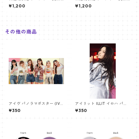
s Bag ペンライト キャンバス
s Bag ペンライト キャンバス
¥1,200
¥1,200
バッグ PB002
バッグ pb_trs_03
その他の商品
アイヴ パノラマポスター (IVE
アイリット ILLIT イロハ パノ
Poster) 700*330mm 【IVE-
ラマポスター (IROHA Poster)
¥350
¥350
02】
700*330mm 【iroha_01】