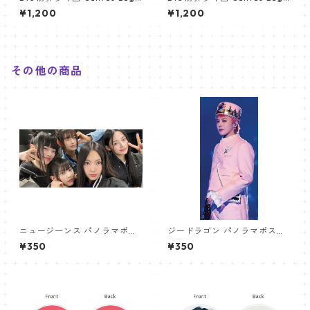
ペンライト キャンバス バッグ
ペンライト キャンバス バッグ
¥1,200
¥1,200
PB002
PB003
その他の商品
ニュージーンス パノラマポス
ジードラゴン パノラマポスタ
ター (Newjeans Panorama P
ー (GD Poster) 700*330mm
¥350
¥350
oster) 700*330mm 【newj
【GD 10】
eans-01】