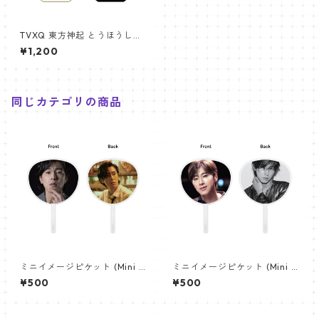
TVXQ 東方神起 とうほうしん
き Canvas Bag ペンライト キ
¥1,200
ャンバス バッグ PB002
同じカテゴリの商品
ミニイメージピケット (Mini I
ミニイメージピケット (Mini I
mage Picket) うちわ - TVXQ
mage Picket) うちわ - TVXQ
¥500
¥500
ユンホ (YUNHO 01)
ユンホ (YUNHO 03)