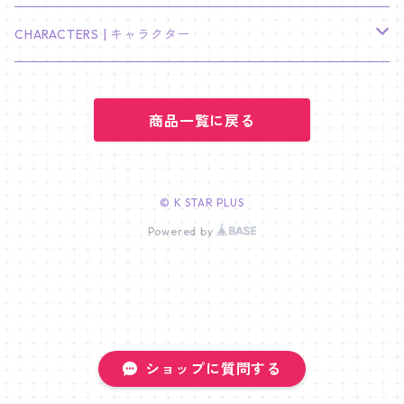
LEE JOON GI
SUGA
ミニ卓上カレンダー
ジョシュア
リノ
ヨンジュン
MANIAC ENCORE
ENHYPEN
ステッカー&粘着メモ紙セット
SKZOO
02/01 DOYOUNG
EARRING
KPop Demon Hunters
CHARACTERS | キャラクター
NAM JOO HYUK
JIMIN
ジュン
チャンビン
スビン
PILOT : FOR ★★★★★
HEESEUNG
"SKZ TOY WORLD"
ASTRO
パノラマポスター
NewJeans
02/01 JIHYO
NECKLACE
ハローキティ｜Hello kitty
PARK BO GUM
商品一覧に戻る
V
ホシ
スンミン
ボムギュ
5-STAR Seoul Special
JAY
SKZ'S MAGIC SCHOOL
MJ
NewJeans
キャンバスフレーム
LE SSERAFIM
02/03 REI
BRACELET
マイメロディ My Melody
PARK SEO JUN
JUNGKOOK
ウォヌ
ハン
テヒョン
"SKZ TOY WORLD"
JAKE
JINJIN
ミンジ
A2 Size (42 × 59.4 cm)
FLAME RISES
LE SSERAFIM
人生4カットフォト
IVE
02/05 TAEHYUN
RING
© K STAR PLUS
JI CHANG WOOK
ウジ
Powered by
ヒョンジン
ヒュニンカイ
SKZ'S MAGIC SCHOOL
SUNGHOON
CHA EUN WOO
ハニ
A3 Size (29.7×42 cm)
FEARLESS
SAKURA
aespa
メガネ拭き
SEVENTEEN
02/08 I.N
GONG YOO
ドギョム
フィリックス
dominATE SEOUL
SUNOO
ROCKY
ダニエル
A4 Size (21 ×29.7 cm)
FEARNADA 2023 S/S
YUNJIN
KARINA
IN THE SOOP 2
IVE
ホログラムシール
TXT
02/09 JUNGWON
PARK HYUNG SIK
ディエイト
アイエン
SKZ 5'CLOCK
JUNGWON
MOONBIN
ヘリン
A5 Size (14.8 x 21 cm)
FEARNADA 2024 S/S
CHAEWON
WINTER
2023 CARAT LAND
GAEUL
Bake Shop
TWICE
ティブティブシール
aespa
02/11 DINO
ショップに質問する
LEE MIN HO
ミンギュ
NIKI
SANHA
ヘイン