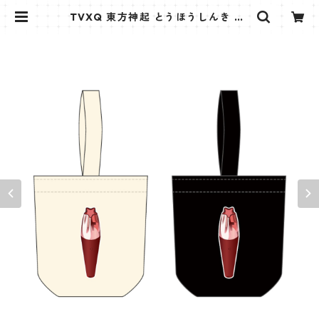
TVXQ 東方神起 とうほうしんき Ca
nvas Bag ペンライト キャンバス
バッグ PB002 | K STAR PLUS