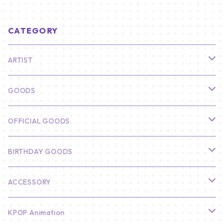
m 【Jungwon_02】
seok_01】
CATEGORY
ARTIST
俳優
GOODS
CHA EUN WOO
BTS
カレンダー
OFFICIAL GOODS
HYUNBIN
JIN
壁掛けカレンダー
SEVENTEEN
フォトカードセット(60枚入り)
LIGHT STICK
BIRTHDAY GOODS
KIM SOO HYUN
J-HOPE
ミニ壁掛けカレンダー
S.COUPS
Light Stick Pouch
Stray Kids
韓国語単語カード
BT21
01/01 WINTER
ACCESSORY
LEE JONG SUK
RM
卓上カレンダー
ジョンハン
バンチャン
TXT
プレミアム写真集
Stray Kids
01/16 SEUNGKWAN
PIERCE
KPOP Animation