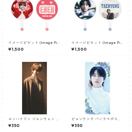
イメージピケット (Image Pic
イメージピケット (Image Pic
ket) うちわ - ヴィ (V_04)
ket) うちわ - ヴィ (V_12)
¥1,500
¥1,500
エンハイフン ジョンウォン パ
ピョンウソク パノラマポスタ
ノラマポスター (ENHYPEN JU
ー (BYEON WOOSEOK Poste
¥350
¥350
NGWON Poster) 700*330m
r) 700*330mm 【Byeonwoo