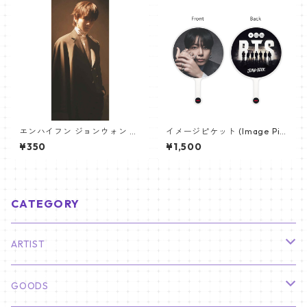
エンハイフン ジョンウォン パ
イメージピケット (Image Pic
ノラマポスター (ENHYPEN JU
ket) うちわ - ジョングク (JU
¥350
¥1,500
NGWON Poster) 700*330m
NGKOOK_19)
m 【Jungwon_02】
CATEGORY
ARTIST
俳優
GOODS