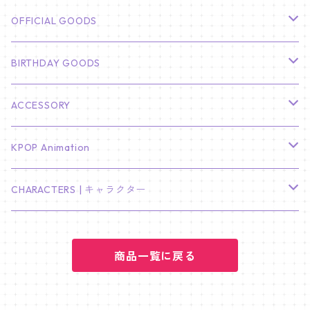
CHA EUN WOO
BTS
カレンダー
OFFICIAL GOODS
HYUNBIN
JIN
壁掛けカレンダー
SEVENTEEN
フォトカードセット(60枚入り)
LIGHT STICK
BIRTHDAY GOODS
KIM SOO HYUN
J-HOPE
ミニ壁掛けカレンダー
S.COUPS
Light Stick Pouch
Stray Kids
韓国語単語カード
BT21
01/01 WINTER
ACCESSORY
LEE JONG SUK
RM
卓上カレンダー
ジョンハン
バンチャン
TXT
プレミアム写真集
Stray Kids
01/16 SEUNGKWAN
PIERCE
KPOP Animation
LEE JOON GI
SUGA
ミニ卓上カレンダー
ジョシュア
リノ
ヨンジュン
MANIAC ENCORE
ENHYPEN
ステッカー&粘着メモ紙セット
SKZOO
02/01 DOYOUNG
EARRING
KPop Demon Hunters
CHARACTERS | キャラクター
NAM JOO HYUK
JIMIN
ジュン
チャンビン
スビン
PILOT : FOR ★★★★★
HEESEUNG
"SKZ TOY WORLD"
ASTRO
パノラマポスター
NewJeans
02/01 JIHYO
NECKLACE
ハローキティ｜Hello kitty
PARK BO GUM
商品一覧に戻る
V
ホシ
スンミン
ボムギュ
5-STAR Seoul Special
JAY
SKZ'S MAGIC SCHOOL
MJ
NewJeans
キャンバスフレーム
LE SSERAFIM
02/03 REI
BRACELET
マイメロディ My Melody
PARK SEO JUN
JUNGKOOK
ウォヌ
ハン
テヒョン
"SKZ TOY WORLD"
JAKE