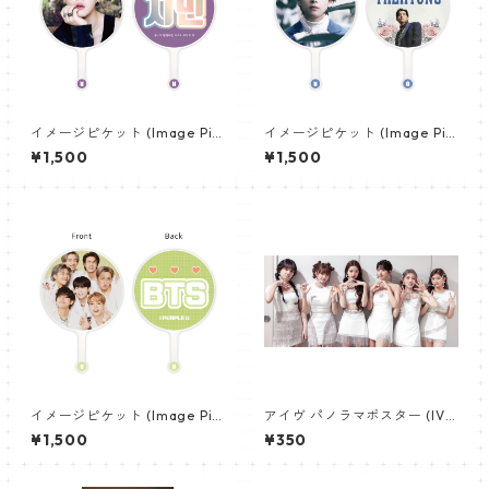
イメージピケット (Image Pic
イメージピケット (Image Pic
ket) うちわ - ジミン(JIMIN-0
ket) うちわ - ヴィ (V_12)
¥1,500
¥1,500
1)
イメージピケット (Image Pic
アイヴ パノラマポスター (IVE
ket) うちわ - 防弾少年団 (BTS
Poster) 700*330mm 【IVE-
¥1,500
¥350
_04)
03】