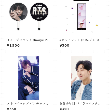
イメージピケット (Image Pic
4カットフォト [BTS-ジン 02]
ket) うちわ - ジョングク (JU
4CUT PHOTO BTS-JIN 02
¥1,500
¥300
NGKOOK_19)
ストレイキッズ バンチャン パ
防弾少年団 パノラマポスター
ノラマポスター (Stray Kids B
(BTS Poster) 700*330mm
¥350
¥350