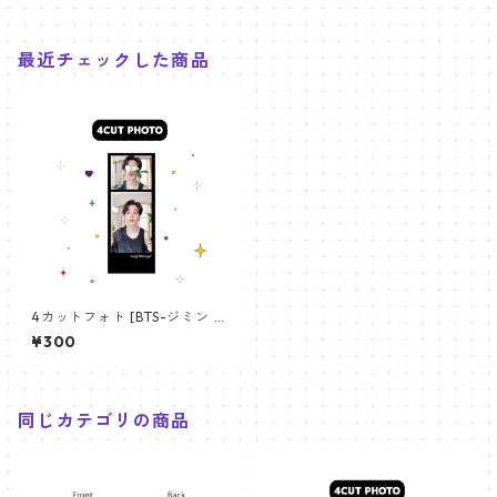
最近チェックした商品
4カットフォト [BTS-ジミン 0
4] 4CUT PHOTO BTS-JIMIN
¥300
04
同じカテゴリの商品