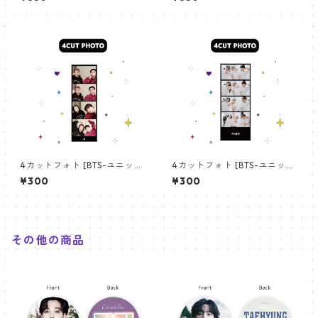
angchan Poster) 700*330
【アールエム RM-14】
mm 【bangchan-10】
4カットフォト [BTS-ユニット
4カットフォト [BTS-ユニット
01] 4CUT PHOTO BTS- UNI
03] 4CUT PHOTO BTS- UNI
¥300
¥300
T 01
T 03
その他の商品