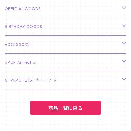
CHA EUN WOO
BTS
カレンダー
OFFICIAL GOODS
HYUNBIN
JIN
壁掛けカレンダー
SEVENTEEN
フォトカードセット(60枚入り)
LIGHT STICK
BIRTHDAY GOODS
KIM SOO HYUN
J-HOPE
ミニ壁掛けカレンダー
S.COUPS
Light Stick Pouch
Stray Kids
韓国語単語カード
BT21
01/01 WINTER
ACCESSORY
LEE JONG SUK
RM
卓上カレンダー
ジョンハン
バンチャン
TXT
プレミアム写真集
Stray Kids
01/16 SEUNGKWAN
PIERCE
KPOP Animation
LEE JOON GI
SUGA
ミニ卓上カレンダー
ジョシュア
リノ
ヨンジュン
MANIAC ENCORE
ENHYPEN
ステッカー&粘着メモ紙セット
SKZOO
02/01 DOYOUNG
EARRING
KPop Demon Hunters
CHARACTERS | キャラクター
NAM JOO HYUK
JIMIN
ジュン
チャンビン
スビン
PILOT : FOR ★★★★★
HEESEUNG
"SKZ TOY WORLD"
ASTRO
パノラマポスター
NewJeans
02/01 JIHYO
NECKLACE
ハローキティ｜Hello kitty
PARK BO GUM
商品一覧に戻る
V
ホシ
スンミン
ボムギュ
5-STAR Seoul Special
JAY
SKZ'S MAGIC SCHOOL
MJ
NewJeans
キャンバスフレーム
LE SSERAFIM
02/03 REI
BRACELET
マイメロディ My Melody
PARK SEO JUN
JUNGKOOK
ウォヌ
ハン
テヒョン
"SKZ TOY WORLD"
JAKE