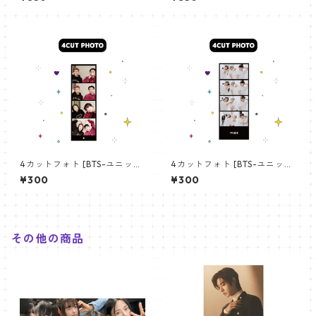
angchan Poster) 700*330
【アールエム RM-14】
mm 【bangchan-10】
4カットフォト [BTS-ユニット
4カットフォト [BTS-ユニット
01] 4CUT PHOTO BTS- UNI
03] 4CUT PHOTO BTS- UNI
¥300
¥300
T 01
T 03
その他の商品