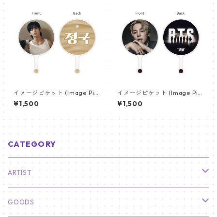
イメージピケット (Image Pic
イメージピケット (Image Pic
ket) うちわ - ジョングク (JU
ket) うちわ - ジミン(JIMIN-1
¥1,500
¥1,500
NGKOOK_17)
6)
CATEGORY
ARTIST
俳優
GOODS