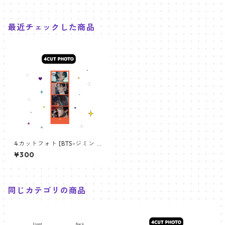
最近チェックした商品
4カットフォト [BTS-ジミン 1
2] 4CUT PHOTO BTS-JIMIN
¥300
12
同じカテゴリの商品