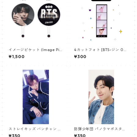
イメージピケット (Image Pic
4カットフォト [BTS-ジン 02]
ket) うちわ - ジョングク (JU
4CUT PHOTO BTS-JIN 02
¥1,500
¥300
NGKOOK_19)
ストレイキッズ バンチャン パ
防弾少年団 パノラマポスター
ノラマポスター (Stray Kids B
(BTS Poster) 700*330mm
¥350
¥350