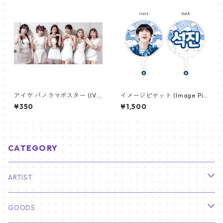
アイヴ パノラマポスター (IVE
イメージピケット (Image Pic
Poster) 700*330mm 【IVE-
ket) うちわ - ジン (JIN-10)
¥350
¥1,500
03】
CATEGORY
ARTIST
俳優
GOODS