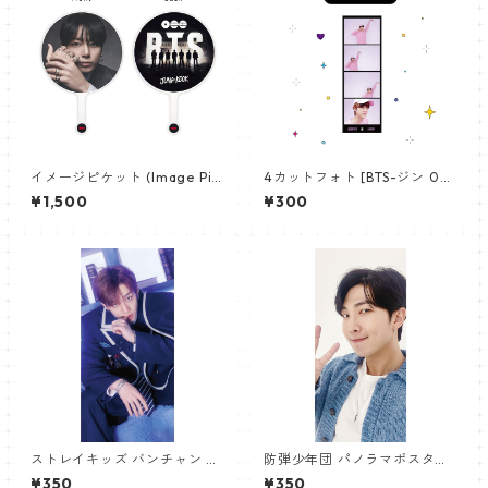
イメージピケット (Image Pic
4カットフォト [BTS-ジン 02]
ket) うちわ - ジョングク (JU
4CUT PHOTO BTS-JIN 02
¥1,500
¥300
NGKOOK_19)
ストレイキッズ バンチャン パ
防弾少年団 パノラマポスター
ノラマポスター (Stray Kids B
(BTS Poster) 700*330mm
¥350
¥350