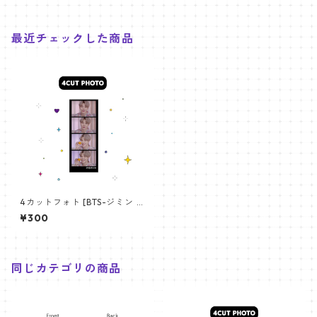
最近チェックした商品
4カットフォト [BTS-ジミン 2
1] 4CUT PHOTO BTS-JIMIN
¥300
21
同じカテゴリの商品