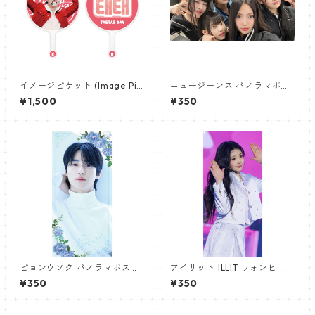
イメージピケット (Image Pic
ニュージーンス パノラマポス
ket) うちわ - ヴィ (V_04)
ター (Newjeans Panorama P
¥1,500
¥350
oster) 700*330mm 【newj
eans-01】
ピョンウソク パノラマポスタ
アイリット ILLIT ウォンヒ パ
ー (BYEON WOOSEOK Poste
ノラマポスター (WONHEE Po
¥350
¥350
r) 700*330mm 【Byeonwoo
ster) 700*330mm 【wonhe
seok_01】
e_01】