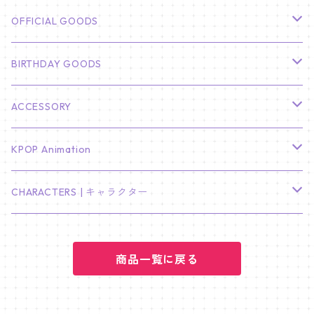
CHA EUN WOO
BTS
カレンダー
OFFICIAL GOODS
HYUNBIN
JIN
壁掛けカレンダー
SEVENTEEN
フォトカードセット(60枚入り)
LIGHT STICK
BIRTHDAY GOODS
KIM SOO HYUN
J-HOPE
ミニ壁掛けカレンダー
S.COUPS
Light Stick Pouch
Stray Kids
韓国語単語カード
BT21
01/01 WINTER
ACCESSORY
LEE JONG SUK
RM
卓上カレンダー
ジョンハン
バンチャン
TXT
プレミアム写真集
Stray Kids
01/16 SEUNGKWAN
PIERCE
KPOP Animation
LEE JOON GI
SUGA
ミニ卓上カレンダー
ジョシュア
リノ
ヨンジュン
MANIAC ENCORE
ENHYPEN
ステッカー&粘着メモ紙セット
SKZOO
02/01 DOYOUNG
EARRING
KPop Demon Hunters
CHARACTERS | キャラクター
NAM JOO HYUK
JIMIN
ジュン
チャンビン
スビン
PILOT : FOR ★★★★★
HEESEUNG
"SKZ TOY WORLD"
ASTRO
パノラマポスター
NewJeans
02/01 JIHYO
NECKLACE
ハローキティ｜Hello kitty
PARK BO GUM
商品一覧に戻る
V
ホシ
スンミン
ボムギュ
5-STAR Seoul Special
JAY
SKZ'S MAGIC SCHOOL
MJ
NewJeans
キャンバスフレーム
LE SSERAFIM
02/03 REI
BRACELET
マイメロディ My Melody
PARK SEO JUN
JUNGKOOK
ウォヌ
ハン
テヒョン
"SKZ TOY WORLD"
JAKE