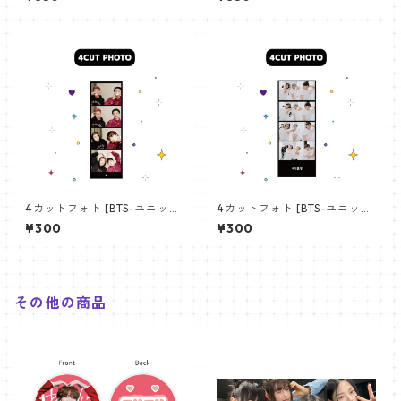
angchan Poster) 700*330
【アールエム RM-14】
mm 【bangchan-10】
4カットフォト [BTS-ユニット
4カットフォト [BTS-ユニット
01] 4CUT PHOTO BTS- UNI
03] 4CUT PHOTO BTS- UNI
¥300
¥300
T 01
T 03
その他の商品