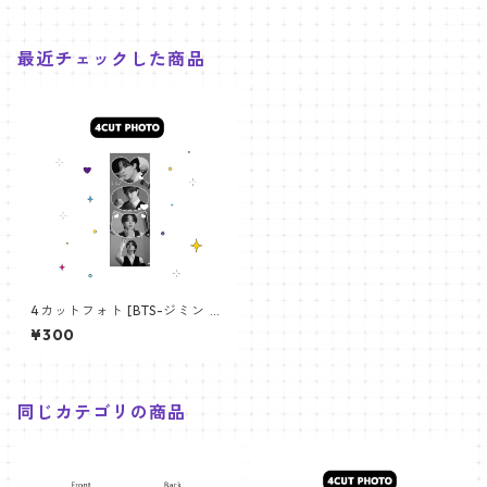
最近チェックした商品
4カットフォト [BTS-ジミン 2
4] 4CUT PHOTO BTS-JIMIN
¥300
24
同じカテゴリの商品