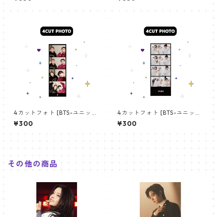
angchan Poster) 700*330
【アールエム RM-14】
mm 【bangchan-10】
4カットフォト [BTS-ユニット
4カットフォト [BTS-ユニット
01] 4CUT PHOTO BTS- UNI
03] 4CUT PHOTO BTS- UNI
¥300
¥300
T 01
T 03
その他の商品