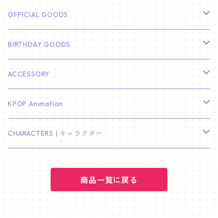
CHA EUN WOO
BTS
カレンダー
OFFICIAL GOODS
HYUNBIN
JIN
壁掛けカレンダー
SEVENTEEN
フォトカードセット(60枚入り)
LIGHT STICK
BIRTHDAY GOODS
KIM SOO HYUN
J-HOPE
ミニ壁掛けカレンダー
S.COUPS
Light Stick Pouch
Stray Kids
韓国語単語カード
BT21
01/01 WINTER
ACCESSORY
LEE JONG SUK
RM
卓上カレンダー
ジョンハン
バンチャン
TXT
プレミアム写真集
Stray Kids
01/16 SEUNGKWAN
PIERCE
KPOP Animation
LEE JOON GI
SUGA
ミニ卓上カレンダー
ジョシュア
リノ
ヨンジュン
MANIAC ENCORE
ENHYPEN
ステッカー&粘着メモ紙セット
SKZOO
02/01 DOYOUNG
EARRING
KPop Demon Hunters
CHARACTERS | キャラクター
NAM JOO HYUK
JIMIN
ジュン
チャンビン
スビン
PILOT : FOR ★★★★★
HEESEUNG
"SKZ TOY WORLD"
ASTRO
パノラマポスター
NewJeans
02/01 JIHYO
NECKLACE
ハローキティ｜Hello kitty
PARK BO GUM
商品一覧に戻る
V
ホシ
スンミン
ボムギュ
5-STAR Seoul Special
JAY
SKZ'S MAGIC SCHOOL
MJ
NewJeans
キャンバスフレーム
LE SSERAFIM
02/03 REI
BRACELET
マイメロディ My Melody
PARK SEO JUN
JUNGKOOK
ウォヌ
ハン
テヒョン
"SKZ TOY WORLD"
JAKE