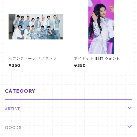
セブンティーン パノラマポス
アイリット ILLIT ウォンヒ パ
ター (SEVENTEEN Poster) 70
ノラマポスター (WONHEE Po
¥350
¥350
0*330mm 【seventeen-0
ster) 700*330mm 【wonhe
6】
e_01】
CATEGORY
ARTIST
俳優
GOODS