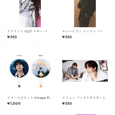
アイリット ILLIT イロハ パノ
エンハイフン ソンフン パノラ
ラマポスター (IROHA Poster)
マポスター (ENHYPEN SUNGH
¥350
¥350
700*330mm 【iroha_01】
OON Poster) 700*330mm
【Sunghoon_02】
イメージピケット (Image Pic
イジュノ パノラマポスター (L
ket) うちわ - ジン (JIN-08)
eeJunho Poster) 700*330
¥1,500
¥350
mm 【leejunho-01】