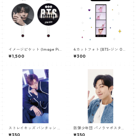
イメージピケット (Image Pic
4カットフォト [BTS-ジン 02]
ket) うちわ - ジョングク (JU
4CUT PHOTO BTS-JIN 02
¥1,500
¥300
NGKOOK_19)
ストレイキッズ バンチャン パ
防弾少年団 パノラマポスター
ノラマポスター (Stray Kids B
(BTS Poster) 700*330mm
¥350
¥350