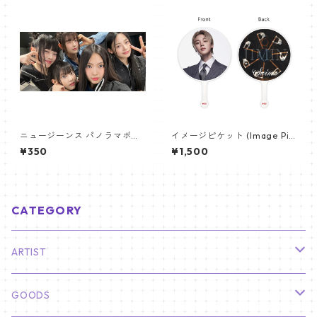
ニュージーンス パノラマポス
イメージピケット (Image Pic
ター (Newjeans Panorama P
ket) うちわ - ジミン(JIMIN-1
¥350
¥1,500
oster) 700*330mm 【newj
5)
eans-01】
CATEGORY
ARTIST
俳優
GOODS