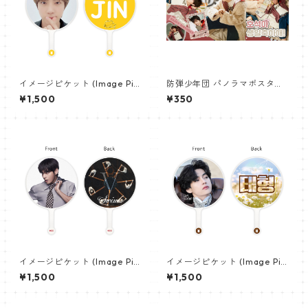
イメージピケット (Image Pic
防弾少年団 パノラマポスター
ket) うちわ - ジン (JIN-03)
(BTS Poster) 700*330mm
¥1,500
¥350
【ジェイホープ J-HOPE-26】
イメージピケット (Image Pic
イメージピケット (Image Pic
ket) うちわ - ヴィ (V_21)
ket) うちわ - ヴィ (V_14)
¥1,500
¥1,500