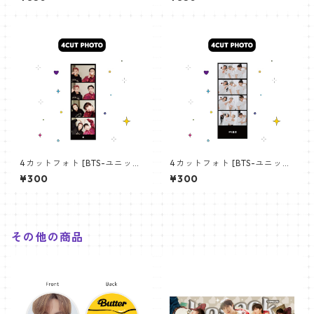
angchan Poster) 700*330
【アールエム RM-14】
mm 【bangchan-10】
4カットフォト [BTS-ユニット
4カットフォト [BTS-ユニット
01] 4CUT PHOTO BTS- UNI
03] 4CUT PHOTO BTS- UNI
¥300
¥300
T 01
T 03
その他の商品