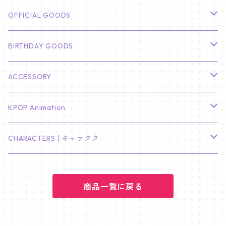
CHA EUN WOO
BTS
カレンダー
OFFICIAL GOODS
HYUNBIN
JIN
壁掛けカレンダー
SEVENTEEN
フォトカードセット(60枚入り)
LIGHT STICK
BIRTHDAY GOODS
KIM SOO HYUN
J-HOPE
ミニ壁掛けカレンダー
S.COUPS
Light Stick Pouch
Stray Kids
韓国語単語カード
BT21
01/01 WINTER
ACCESSORY
LEE JONG SUK
RM
卓上カレンダー
ジョンハン
バンチャン
TXT
プレミアム写真集
Stray Kids
01/16 SEUNGKWAN
PIERCE
KPOP Animation
LEE JOON GI
SUGA
ミニ卓上カレンダー
ジョシュア
リノ
ヨンジュン
MANIAC ENCORE
ENHYPEN
ステッカー&粘着メモ紙セット
SKZOO
02/01 DOYOUNG
EARRING
KPop Demon Hunters
CHARACTERS | キャラクター
NAM JOO HYUK
JIMIN
ジュン
チャンビン
スビン
PILOT : FOR ★★★★★
HEESEUNG
"SKZ TOY WORLD"
ASTRO
パノラマポスター
NewJeans
02/01 JIHYO
NECKLACE
ハローキティ｜Hello kitty
PARK BO GUM
商品一覧に戻る
V
ホシ
スンミン
ボムギュ
5-STAR Seoul Special
JAY
SKZ'S MAGIC SCHOOL
MJ
NewJeans
キャンバスフレーム
LE SSERAFIM
02/03 REI
BRACELET
マイメロディ My Melody
PARK SEO JUN
JUNGKOOK
ウォヌ
ハン
テヒョン
"SKZ TOY WORLD"
JAKE