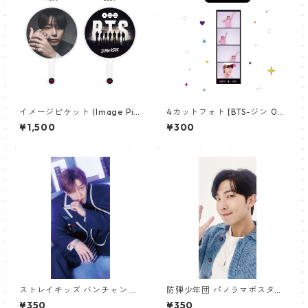
イメージピケット (Image Pic
4カットフォト [BTS-ジン 02]
ket) うちわ - ジョングク (JU
4CUT PHOTO BTS-JIN 02
¥1,500
¥300
NGKOOK_19)
ストレイキッズ バンチャン パ
防弾少年団 パノラマポスター
ノラマポスター (Stray Kids B
(BTS Poster) 700*330mm
¥350
¥350