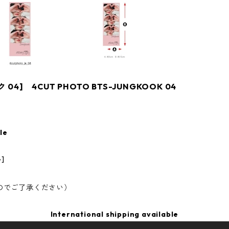
04] 4CUT PHOTO BTS-JUNGKOOK 04
le
]
のでご了承ください）
International shipping available