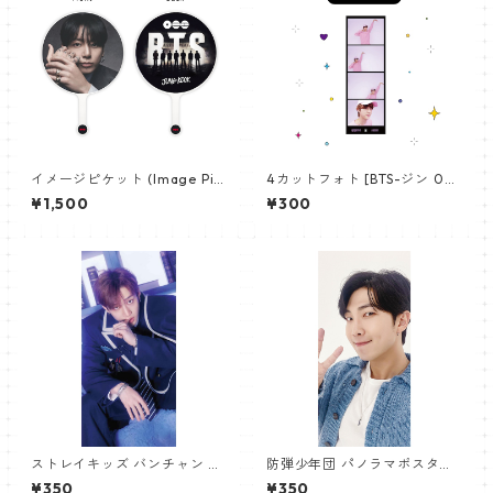
イメージピケット (Image Pic
4カットフォト [BTS-ジン 02]
ket) うちわ - ジョングク (JU
4CUT PHOTO BTS-JIN 02
¥1,500
¥300
NGKOOK_19)
ストレイキッズ バンチャン パ
防弾少年団 パノラマポスター
ノラマポスター (Stray Kids B
(BTS Poster) 700*330mm
¥350
¥350