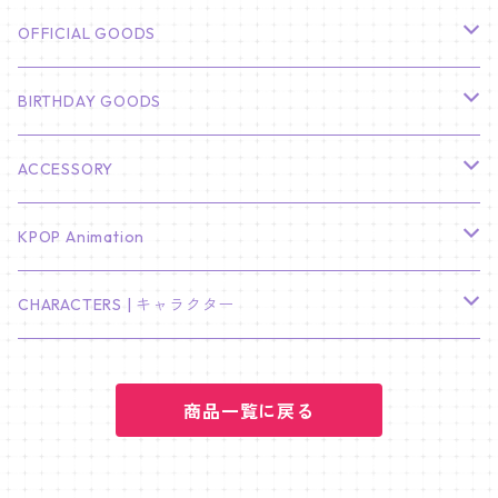
CHA EUN WOO
BTS
カレンダー
OFFICIAL GOODS
HYUNBIN
JIN
壁掛けカレンダー
SEVENTEEN
フォトカードセット(60枚入り)
LIGHT STICK
BIRTHDAY GOODS
KIM SOO HYUN
J-HOPE
ミニ壁掛けカレンダー
S.COUPS
Light Stick Pouch
Stray Kids
韓国語単語カード
BT21
01/01 WINTER
ACCESSORY
LEE JONG SUK
RM
卓上カレンダー
ジョンハン
バンチャン
TXT
プレミアム写真集
Stray Kids
01/16 SEUNGKWAN
PIERCE
KPOP Animation
LEE JOON GI
SUGA
ミニ卓上カレンダー
ジョシュア
リノ
ヨンジュン
MANIAC ENCORE
ENHYPEN
ステッカー&粘着メモ紙セット
SKZOO
02/01 DOYOUNG
EARRING
KPop Demon Hunters
CHARACTERS | キャラクター
NAM JOO HYUK
JIMIN
ジュン
チャンビン
スビン
PILOT : FOR ★★★★★
HEESEUNG
"SKZ TOY WORLD"
ASTRO
パノラマポスター
NewJeans
02/01 JIHYO
NECKLACE
ハローキティ｜Hello kitty
PARK BO GUM
商品一覧に戻る
V
ホシ
スンミン
ボムギュ
5-STAR Seoul Special
JAY
SKZ'S MAGIC SCHOOL
MJ
NewJeans
キャンバスフレーム
LE SSERAFIM
02/03 REI
BRACELET
マイメロディ My Melody
PARK SEO JUN
JUNGKOOK
ウォヌ
ハン
テヒョン
"SKZ TOY WORLD"
JAKE