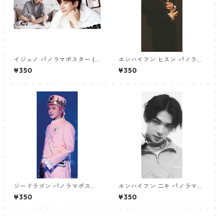
イジュノ パノラマポスター (L
エンハイフン ヒスン パノラマ
eeJunho Poster) 700*330
ポスター (ENHYPEN HEESEU
¥350
¥350
mm 【leejunho-01】
NG Poster) 700*330mm
【heeseung_01】
ジードラゴン パノラマポスタ
エンハイフン 二キ パノラマポ
ー (GD Poster) 700*330mm
スター (ENHYPEN NIKI Poste
¥350
¥350
【GD 10】
r) 700*330mm 【Niki_01】