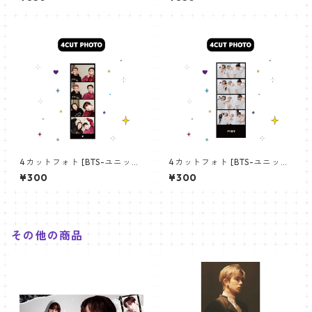
angchan Poster) 700*330
【アールエム RM-14】
mm 【bangchan-10】
4カットフォト [BTS-ユニット
4カットフォト [BTS-ユニット
01] 4CUT PHOTO BTS- UNI
03] 4CUT PHOTO BTS- UNI
¥300
¥300
T 01
T 03
その他の商品