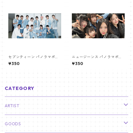
セブンティーン パノラマポス
ニュージーンス パノラマポス
ター (SEVENTEEN Poster) 70
ター (Newjeans Panorama P
¥350
¥350
0*330mm 【seventeen-0
oster) 700*330mm 【newj
6】
eans-01】
CATEGORY
ARTIST
俳優
GOODS