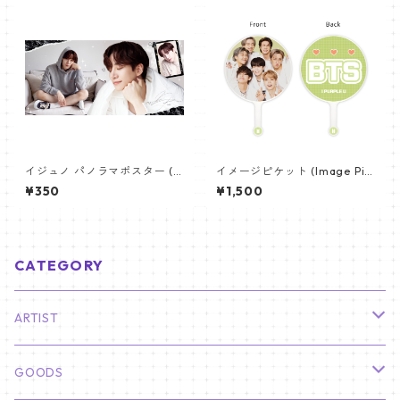
イジュノ パノラマポスター (L
イメージピケット (Image Pic
eeJunho Poster) 700*330
ket) うちわ - 防弾少年団 (BTS
¥350
¥1,500
mm 【leejunho-01】
_04)
CATEGORY
ARTIST
俳優
GOODS