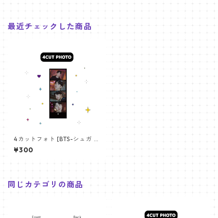
最近チェックした商品
4カットフォト [BTS-シュガ 0
8] 4CUT PHOTO BTS-SUGA
¥300
08
同じカテゴリの商品