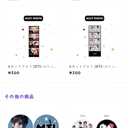
angchan Poster) 700*330
【アールエム RM-14】
mm 【bangchan-10】
4カットフォト [BTS-ユニット
4カットフォト [BTS-ユニット
01] 4CUT PHOTO BTS- UNI
03] 4CUT PHOTO BTS- UNI
¥300
¥300
T 01
T 03
その他の商品