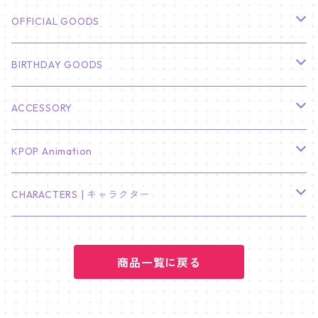
CHA EUN WOO
BTS
カレンダー
OFFICIAL GOODS
HYUNBIN
JIN
壁掛けカレンダー
SEVENTEEN
フォトカードセット(60枚入り)
LIGHT STICK
BIRTHDAY GOODS
KIM SOO HYUN
J-HOPE
ミニ壁掛けカレンダー
S.COUPS
Light Stick Pouch
Stray Kids
韓国語単語カード
BT21
01/01 WINTER
ACCESSORY
LEE JONG SUK
RM
卓上カレンダー
ジョンハン
バンチャン
TXT
プレミアム写真集
Stray Kids
01/16 SEUNGKWAN
PIERCE
KPOP Animation
LEE JOON GI
SUGA
ミニ卓上カレンダー
ジョシュア
リノ
ヨンジュン
MANIAC ENCORE
ENHYPEN
ステッカー&粘着メモ紙セット
SKZOO
02/01 DOYOUNG
EARRING
KPop Demon Hunters
CHARACTERS | キャラクター
NAM JOO HYUK
JIMIN
ジュン
チャンビン
スビン
PILOT : FOR ★★★★★
HEESEUNG
"SKZ TOY WORLD"
ASTRO
パノラマポスター
NewJeans
02/01 JIHYO
NECKLACE
ハローキティ｜Hello kitty
PARK BO GUM
商品一覧に戻る
V
ホシ
スンミン
ボムギュ
5-STAR Seoul Special
JAY
SKZ'S MAGIC SCHOOL
MJ
NewJeans
キャンバスフレーム
LE SSERAFIM
02/03 REI
BRACELET
マイメロディ My Melody
PARK SEO JUN
JUNGKOOK
ウォヌ
ハン
テヒョン
"SKZ TOY WORLD"
JAKE