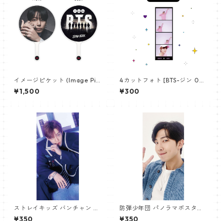
イメージピケット (Image Pic
4カットフォト [BTS-ジン 02]
ket) うちわ - ジョングク (JU
4CUT PHOTO BTS-JIN 02
¥1,500
¥300
NGKOOK_19)
ストレイキッズ バンチャン パ
防弾少年団 パノラマポスター
ノラマポスター (Stray Kids B
(BTS Poster) 700*330mm
¥350
¥350