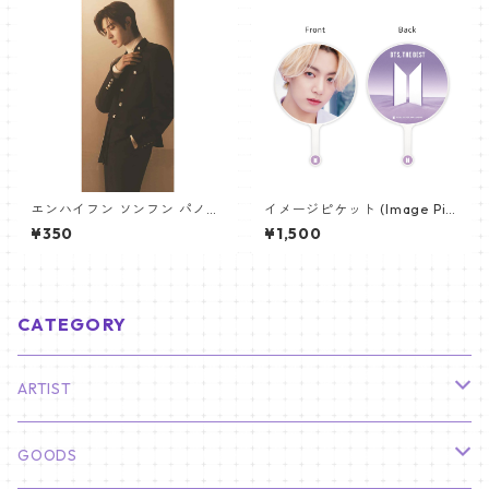
エンハイフン ソンフン パノラ
イメージピケット (Image Pic
マポスター (ENHYPEN SUNGH
ket) うちわ - ジョングク (JU
¥350
¥1,500
OON Poster) 700*330mm
NGKOOK_07)
【Sunghoon_02】
CATEGORY
ARTIST
俳優
GOODS