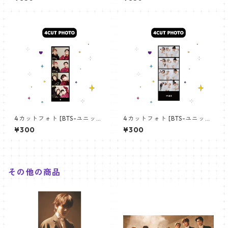
angchan Poster) 700*330
【アールエム RM-14】
mm 【bangchan-10】
4カットフォト [BTS-ユニット
4カットフォト [BTS-ユニット
01] 4CUT PHOTO BTS- UNI
03] 4CUT PHOTO BTS- UNI
¥300
¥300
T 01
T 03
その他の商品