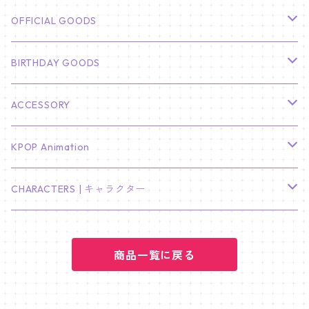
CHA EUN WOO
BTS
カレンダー
OFFICIAL GOODS
HYUNBIN
JIN
壁掛けカレンダー
SEVENTEEN
フォトカードセット(60枚入り)
LIGHT STICK
BIRTHDAY GOODS
KIM SOO HYUN
J-HOPE
ミニ壁掛けカレンダー
S.COUPS
Light Stick Pouch
Stray Kids
韓国語単語カード
BT21
01/01 WINTER
ACCESSORY
LEE JONG SUK
RM
卓上カレンダー
ジョンハン
バンチャン
TXT
プレミアム写真集
Stray Kids
01/16 SEUNGKWAN
PIERCE
KPOP Animation
LEE JOON GI
SUGA
ミニ卓上カレンダー
ジョシュア
リノ
ヨンジュン
MANIAC ENCORE
ENHYPEN
ステッカー&粘着メモ紙セット
SKZOO
02/01 DOYOUNG
EARRING
KPop Demon Hunters
CHARACTERS | キャラクター
NAM JOO HYUK
JIMIN
ジュン
チャンビン
スビン
PILOT : FOR ★★★★★
HEESEUNG
"SKZ TOY WORLD"
ASTRO
パノラマポスター
NewJeans
02/01 JIHYO
NECKLACE
ハローキティ｜Hello kitty
PARK BO GUM
商品一覧に戻る
V
ホシ
スンミン
ボムギュ
5-STAR Seoul Special
JAY
SKZ'S MAGIC SCHOOL
MJ
NewJeans
キャンバスフレーム
LE SSERAFIM
02/03 REI
BRACELET
マイメロディ My Melody
PARK SEO JUN
JUNGKOOK
ウォヌ
ハン
テヒョン
"SKZ TOY WORLD"
JAKE