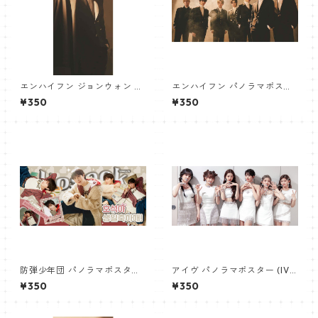
エンハイフン ジョンウォン パ
エンハイフン パノラマポスタ
ノラマポスター (ENHYPEN JU
ー (ENHYPEN Poster) 700*3
¥350
¥350
NGWON Poster) 700*330m
30mm 【Enhypen_02】
m 【Jungwon_02】
防弾少年団 パノラマポスター
アイヴ パノラマポスター (IVE
(BTS Poster) 700*330mm
Poster) 700*330mm 【IVE-
¥350
¥350
【ジェイホープ J-HOPE-26】
03】