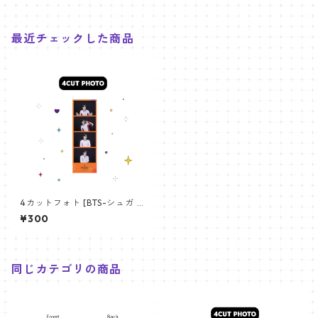
最近チェックした商品
4カットフォト [BTS-シュガ 0
9] 4CUT PHOTO BTS-SUGA
¥300
09
同じカテゴリの商品