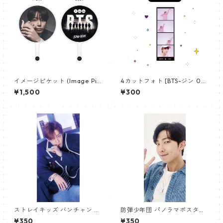
イメージピケット (Image Pic
4カットフォト [BTS-ジン 02]
ket) うちわ - ジョングク (JU
4CUT PHOTO BTS-JIN 02
¥1,500
¥300
NGKOOK_19)
ストレイキッズ バンチャン パ
防弾少年団 パノラマポスター
ノラマポスター (Stray Kids B
(BTS Poster) 700*330mm
¥350
¥350