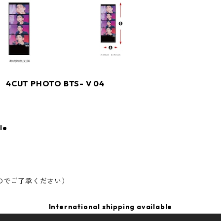
CUT PHOTO BTS- V 04
le
のでご了承ください）
International shipping available