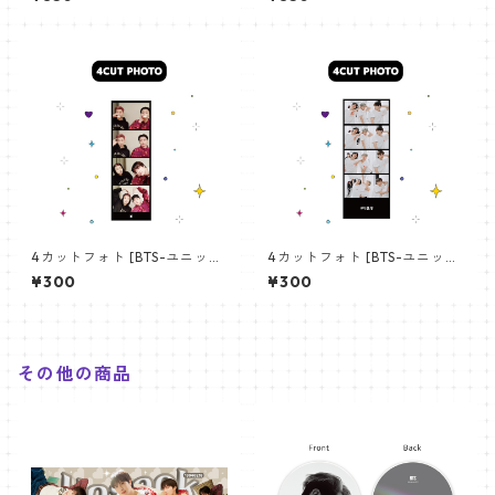
angchan Poster) 700*330
【アールエム RM-14】
mm 【bangchan-10】
4カットフォト [BTS-ユニット
4カットフォト [BTS-ユニット
01] 4CUT PHOTO BTS- UNI
03] 4CUT PHOTO BTS- UNI
¥300
¥300
T 01
T 03
その他の商品