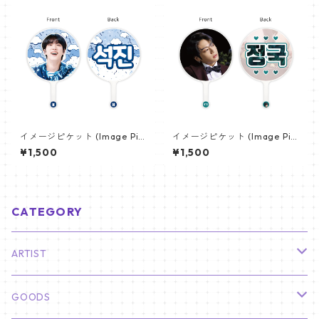
イメージピケット (Image Pic
イメージピケット (Image Pic
ket) うちわ - ジン (JIN-10)
ket) うちわ - ジョングク (JU
¥1,500
¥1,500
NGKOOK_01)
CATEGORY
ARTIST
俳優
GOODS