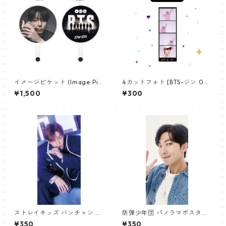
イメージピケット (Image Pic
4カットフォト [BTS-ジン 02]
ket) うちわ - ジョングク (JU
4CUT PHOTO BTS-JIN 02
¥1,500
¥300
NGKOOK_19)
ストレイキッズ バンチャン パ
防弾少年団 パノラマポスター
ノラマポスター (Stray Kids B
(BTS Poster) 700*330mm
¥350
¥350