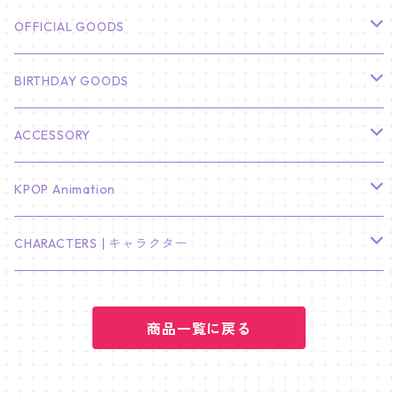
CHA EUN WOO
BTS
カレンダー
OFFICIAL GOODS
HYUNBIN
JIN
壁掛けカレンダー
SEVENTEEN
フォトカードセット(60枚入り)
LIGHT STICK
BIRTHDAY GOODS
KIM SOO HYUN
J-HOPE
ミニ壁掛けカレンダー
S.COUPS
Light Stick Pouch
Stray Kids
韓国語単語カード
BT21
01/01 WINTER
ACCESSORY
LEE JONG SUK
RM
卓上カレンダー
ジョンハン
バンチャン
TXT
プレミアム写真集
Stray Kids
01/16 SEUNGKWAN
PIERCE
KPOP Animation
LEE JOON GI
SUGA
ミニ卓上カレンダー
ジョシュア
リノ
ヨンジュン
MANIAC ENCORE
ENHYPEN
ステッカー&粘着メモ紙セット
SKZOO
02/01 DOYOUNG
EARRING
KPop Demon Hunters
CHARACTERS | キャラクター
NAM JOO HYUK
JIMIN
ジュン
チャンビン
スビン
PILOT : FOR ★★★★★
HEESEUNG
"SKZ TOY WORLD"
ASTRO
パノラマポスター
NewJeans
02/01 JIHYO
NECKLACE
ハローキティ｜Hello kitty
PARK BO GUM
商品一覧に戻る
V
ホシ
スンミン
ボムギュ
5-STAR Seoul Special
JAY
SKZ'S MAGIC SCHOOL
MJ
NewJeans
キャンバスフレーム
LE SSERAFIM
02/03 REI
BRACELET
マイメロディ My Melody
PARK SEO JUN
JUNGKOOK
ウォヌ
ハン
テヒョン
"SKZ TOY WORLD"
JAKE