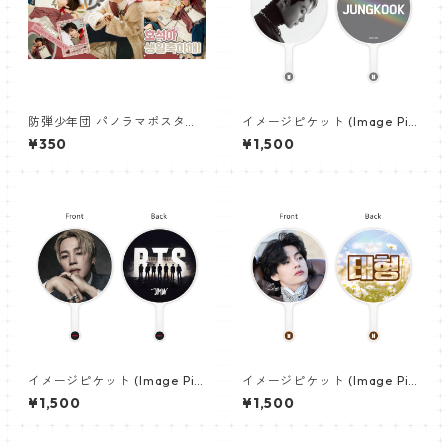
防弾少年団 パノラマポスター
イメージピケット (Image Pic
(BTS Poster) 700*330mm
ket) うちわ - ジョングク (JU
¥350
¥1,500
【ジェイホープ J-HOPE-26】
NGKOOK_08)
イメージピケット (Image Pic
イメージピケット (Image Pic
ket) うちわ - ジミン(JIMIN-1
ket) うちわ - ヴィ (V_14)
¥1,500
¥1,500
6)