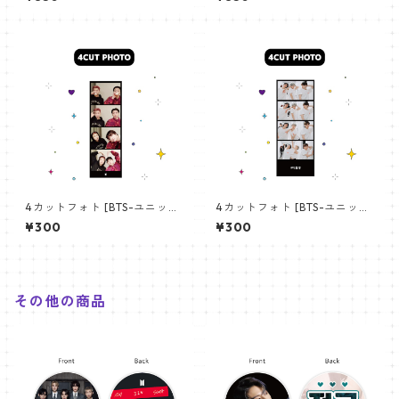
angchan Poster) 700*330
【アールエム RM-14】
mm 【bangchan-10】
4カットフォト [BTS-ユニット
4カットフォト [BTS-ユニット
01] 4CUT PHOTO BTS- UNI
03] 4CUT PHOTO BTS- UNI
¥300
¥300
T 01
T 03
その他の商品