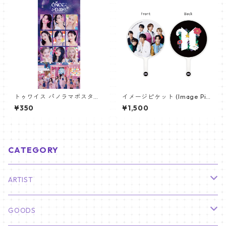
トゥワイス パノラマポスター
イメージピケット (Image Pic
(TWICE Poster) 700*330m
ket) うちわ - 防弾少年団 (BTS
¥350
¥1,500
m 【Twice-03】
_01)
CATEGORY
ARTIST
俳優
GOODS