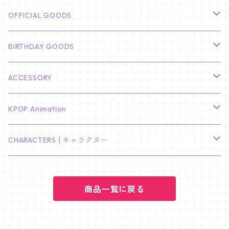
CHA EUN WOO
BTS
カレンダー
OFFICIAL GOODS
HYUNBIN
JIN
壁掛けカレンダー
SEVENTEEN
フォトカードセット(60枚入り)
LIGHT STICK
BIRTHDAY GOODS
KIM SOO HYUN
J-HOPE
ミニ壁掛けカレンダー
S.COUPS
Light Stick Pouch
Stray Kids
韓国語単語カード
BT21
01/01 WINTER
ACCESSORY
LEE JONG SUK
RM
卓上カレンダー
ジョンハン
バンチャン
TXT
プレミアム写真集
Stray Kids
01/16 SEUNGKWAN
PIERCE
KPOP Animation
LEE JOON GI
SUGA
ミニ卓上カレンダー
ジョシュア
リノ
ヨンジュン
MANIAC ENCORE
ENHYPEN
ステッカー&粘着メモ紙セット
SKZOO
02/01 DOYOUNG
EARRING
KPop Demon Hunters
CHARACTERS | キャラクター
NAM JOO HYUK
JIMIN
ジュン
チャンビン
スビン
PILOT : FOR ★★★★★
HEESEUNG
"SKZ TOY WORLD"
ASTRO
パノラマポスター
NewJeans
02/01 JIHYO
NECKLACE
ハローキティ｜Hello kitty
PARK BO GUM
商品一覧に戻る
V
ホシ
スンミン
ボムギュ
5-STAR Seoul Special
JAY
SKZ'S MAGIC SCHOOL
MJ
NewJeans
キャンバスフレーム
LE SSERAFIM
02/03 REI
BRACELET
マイメロディ My Melody
PARK SEO JUN
JUNGKOOK
ウォヌ
ハン
テヒョン
"SKZ TOY WORLD"
JAKE