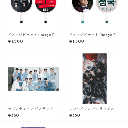
イメージピケット (Image Pic
イメージピケット (Image Pic
ket) うちわ - 防弾少年団 (BTS
ket) うちわ - ジョングク (JU
¥1,500
¥1,500
_10)
NGKOOK_01)
セブンティーン パノラマポス
エンハイフン パノラマポスタ
ター (SEVENTEEN Poster) 70
ー (ENHYPEN Poster) 700*3
¥350
¥350
0*330mm 【seventeen-0
30mm 【Enhypen_03】
6】