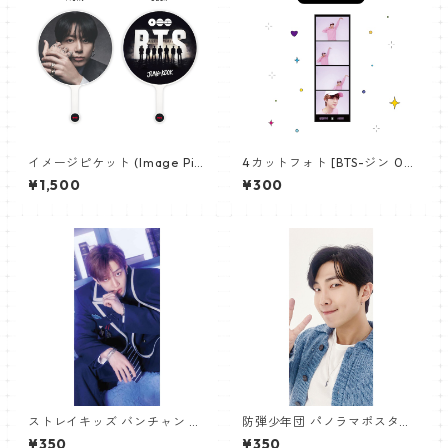
イメージピケット (Image Pic
4カットフォト [BTS-ジン 02]
ket) うちわ - ジョングク (JU
4CUT PHOTO BTS-JIN 02
¥1,500
¥300
NGKOOK_19)
ストレイキッズ バンチャン パ
防弾少年団 パノラマポスター
ノラマポスター (Stray Kids B
(BTS Poster) 700*330mm
¥350
¥350