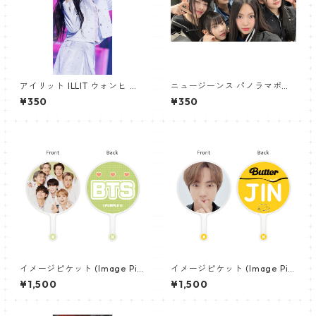
アイリット ILLIT ウォンヒ パ
ニュージーンス パノラマポス
ノラマポスター (WONHEE Po
ター (Newjeans Panorama P
¥350
¥350
ster) 700*330mm 【wonhe
oster) 700*330mm 【newj
e_01】
eans-01】
イメージピケット (Image Pic
イメージピケット (Image Pic
ket) うちわ - 防弾少年団 (BTS
ket) うちわ - ジン (JIN-03)
¥1,500
¥1,500
_04)