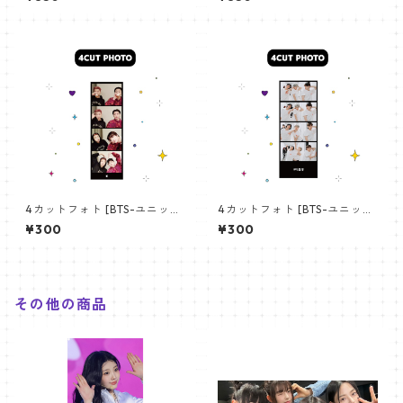
angchan Poster) 700*330
【アールエム RM-14】
mm 【bangchan-10】
4カットフォト [BTS-ユニット
4カットフォト [BTS-ユニット
01] 4CUT PHOTO BTS- UNI
03] 4CUT PHOTO BTS- UNI
¥300
¥300
T 01
T 03
その他の商品