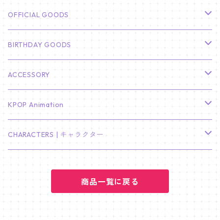
CHA EUN WOO
BTS
カレンダー
OFFICIAL GOODS
HYUNBIN
JIN
壁掛けカレンダー
SEVENTEEN
フォトカードセット(60枚入り)
LIGHT STICK
BIRTHDAY GOODS
KIM SOO HYUN
J-HOPE
ミニ壁掛けカレンダー
S.COUPS
Light Stick Pouch
Stray Kids
韓国語単語カード
BT21
01/01 WINTER
ACCESSORY
LEE JONG SUK
RM
卓上カレンダー
ジョンハン
バンチャン
TXT
プレミアム写真集
Stray Kids
01/16 SEUNGKWAN
PIERCE
KPOP Animation
LEE JOON GI
SUGA
ミニ卓上カレンダー
ジョシュア
リノ
ヨンジュン
MANIAC ENCORE
ENHYPEN
ステッカー&粘着メモ紙セット
SKZOO
02/01 DOYOUNG
EARRING
KPop Demon Hunters
CHARACTERS | キャラクター
NAM JOO HYUK
JIMIN
ジュン
チャンビン
スビン
PILOT : FOR ★★★★★
HEESEUNG
"SKZ TOY WORLD"
ASTRO
パノラマポスター
NewJeans
02/01 JIHYO
NECKLACE
ハローキティ｜Hello kitty
PARK BO GUM
商品一覧に戻る
V
ホシ
スンミン
ボムギュ
5-STAR Seoul Special
JAY
SKZ'S MAGIC SCHOOL
MJ
NewJeans
キャンバスフレーム
LE SSERAFIM
02/03 REI
BRACELET
マイメロディ My Melody
PARK SEO JUN
JUNGKOOK
ウォヌ
ハン
テヒョン
"SKZ TOY WORLD"
JAKE