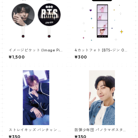
イメージピケット (Image Pic
4カットフォト [BTS-ジン 02]
ket) うちわ - ジョングク (JU
4CUT PHOTO BTS-JIN 02
¥1,500
¥300
NGKOOK_19)
ストレイキッズ バンチャン パ
防弾少年団 パノラマポスター
ノラマポスター (Stray Kids B
(BTS Poster) 700*330mm
¥350
¥350