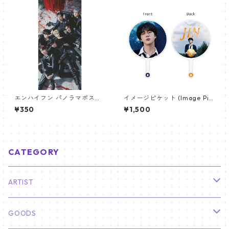
エンハイフン パノラマポスタ
イメージピケット (Image Pic
ー (ENHYPEN Poster) 700*3
ket) うちわ - ジン (JIN-08)
¥350
¥1,500
30mm 【Enhypen_03】
CATEGORY
ARTIST
俳優
GOODS