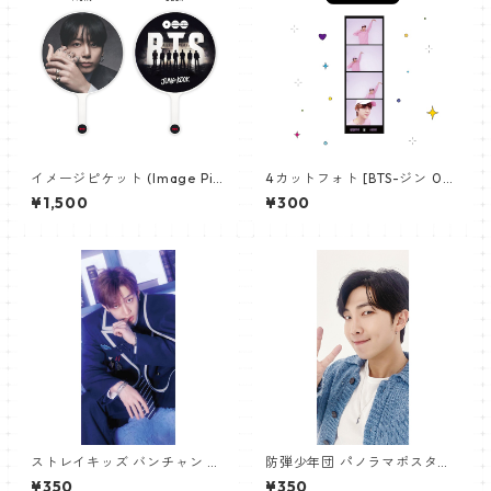
イメージピケット (Image Pic
4カットフォト [BTS-ジン 02]
ket) うちわ - ジョングク (JU
4CUT PHOTO BTS-JIN 02
¥1,500
¥300
NGKOOK_19)
ストレイキッズ バンチャン パ
防弾少年団 パノラマポスター
ノラマポスター (Stray Kids B
(BTS Poster) 700*330mm
¥350
¥350