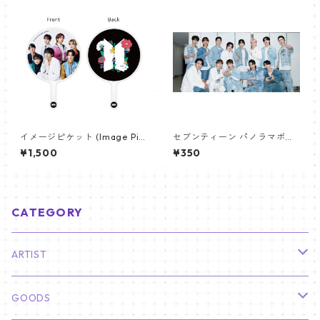
イメージピケット (Image Pic
セブンティーン パノラマポス
ket) うちわ - 防弾少年団 (BTS
ター (SEVENTEEN Poster) 70
¥1,500
¥350
_01)
0*330mm 【seventeen-0
6】
CATEGORY
ARTIST
俳優
GOODS