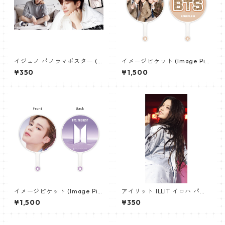
イジュノ パノラマポスター (L
イメージピケット (Image Pic
eeJunho Poster) 700*330
ket) うちわ - 防弾少年団 (BTS
¥350
¥1,500
mm 【leejunho-01】
_05)
イメージピケット (Image Pic
アイリット ILLIT イロハ パノ
ket) うちわ - ジミン(JIMIN-0
ラマポスター (IROHA Poster)
¥1,500
¥350
6)
700*330mm 【iroha_01】