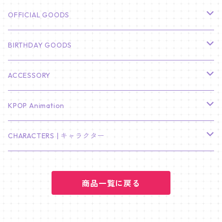
CHA EUN WOO
BTS
カレンダー
OFFICIAL GOODS
HYUNBIN
JIN
壁掛けカレンダー
SEVENTEEN
フォトカードセット(60枚入り)
LIGHT STICK
BIRTHDAY GOODS
KIM SOO HYUN
J-HOPE
ミニ壁掛けカレンダー
S.COUPS
Light Stick Pouch
Stray Kids
韓国語単語カード
BT21
01/01 WINTER
ACCESSORY
LEE JONG SUK
RM
卓上カレンダー
ジョンハン
バンチャン
TXT
プレミアム写真集
Stray Kids
01/16 SEUNGKWAN
PIERCE
KPOP Animation
LEE JOON GI
SUGA
ミニ卓上カレンダー
ジョシュア
リノ
ヨンジュン
MANIAC ENCORE
ENHYPEN
ステッカー&粘着メモ紙セット
SKZOO
02/01 DOYOUNG
EARRING
KPop Demon Hunters
CHARACTERS | キャラクター
NAM JOO HYUK
JIMIN
ジュン
チャンビン
スビン
PILOT : FOR ★★★★★
HEESEUNG
"SKZ TOY WORLD"
ASTRO
パノラマポスター
NewJeans
02/01 JIHYO
NECKLACE
ハローキティ｜Hello kitty
PARK BO GUM
商品一覧に戻る
V
ホシ
スンミン
ボムギュ
5-STAR Seoul Special
JAY
SKZ'S MAGIC SCHOOL
MJ
NewJeans
キャンバスフレーム
LE SSERAFIM
02/03 REI
BRACELET
マイメロディ My Melody
PARK SEO JUN
JUNGKOOK
ウォヌ
ハン
テヒョン
"SKZ TOY WORLD"
JAKE