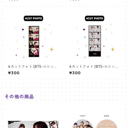
angchan Poster) 700*330
【アールエム RM-14】
mm 【bangchan-10】
4カットフォト [BTS-ユニット
4カットフォト [BTS-ユニット
01] 4CUT PHOTO BTS- UNI
03] 4CUT PHOTO BTS- UNI
¥300
¥300
T 01
T 03
その他の商品