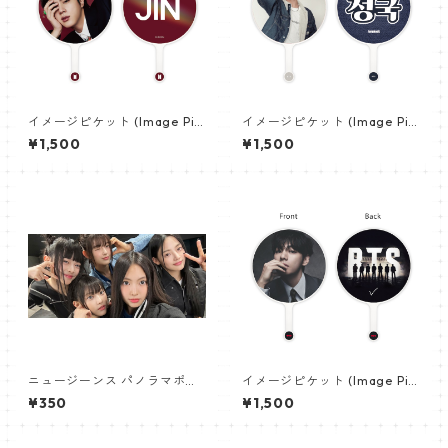
イメージピケット (Image Pic
イメージピケット (Image Pic
ket) うちわ - ジン (JIN-06)
ket) うちわ - ジョングク (JU
¥1,500
¥1,500
NGKOOK_20)
ニュージーンス パノラマポス
イメージピケット (Image Pic
ター (Newjeans Panorama P
ket) うちわ - ヴィ (V_22)
¥350
¥1,500
oster) 700*330mm 【newj
eans-01】