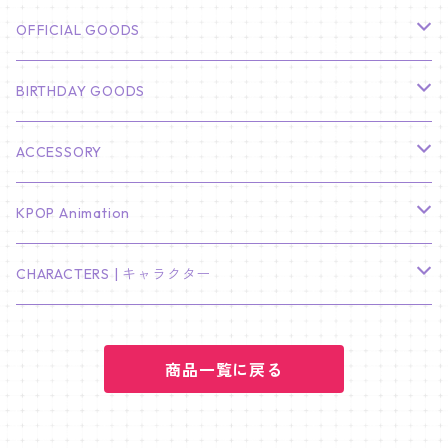
CHA EUN WOO
BTS
カレンダー
OFFICIAL GOODS
HYUNBIN
JIN
壁掛けカレンダー
SEVENTEEN
フォトカードセット(60枚入り)
LIGHT STICK
BIRTHDAY GOODS
KIM SOO HYUN
J-HOPE
ミニ壁掛けカレンダー
S.COUPS
Light Stick Pouch
Stray Kids
韓国語単語カード
BT21
01/01 WINTER
ACCESSORY
LEE JONG SUK
RM
卓上カレンダー
ジョンハン
バンチャン
TXT
プレミアム写真集
Stray Kids
01/16 SEUNGKWAN
PIERCE
KPOP Animation
LEE JOON GI
SUGA
ミニ卓上カレンダー
ジョシュア
リノ
ヨンジュン
MANIAC ENCORE
ENHYPEN
ステッカー&粘着メモ紙セット
SKZOO
02/01 DOYOUNG
EARRING
KPop Demon Hunters
CHARACTERS | キャラクター
NAM JOO HYUK
JIMIN
ジュン
チャンビン
スビン
PILOT : FOR ★★★★★
HEESEUNG
"SKZ TOY WORLD"
ASTRO
パノラマポスター
NewJeans
02/01 JIHYO
NECKLACE
ハローキティ｜Hello kitty
PARK BO GUM
商品一覧に戻る
V
ホシ
スンミン
ボムギュ
5-STAR Seoul Special
JAY
SKZ'S MAGIC SCHOOL
MJ
NewJeans
キャンバスフレーム
LE SSERAFIM
02/03 REI
BRACELET
マイメロディ My Melody
PARK SEO JUN
JUNGKOOK
ウォヌ
ハン
テヒョン
"SKZ TOY WORLD"
JAKE