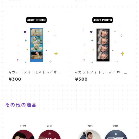
T 03
TO SEVENTEEN JOSHUA 02
4カットフォト [ストレイキッ
4カットフォト [トゥモロー・
ズ フィリックス-06] 4CUT
バイ・トゥギャザー スビン-0
¥300
¥300
PHOTO STRAYKIDS FEILX 06
5] 4CUT PHOTO TXT SOOBI
N 05
その他の商品