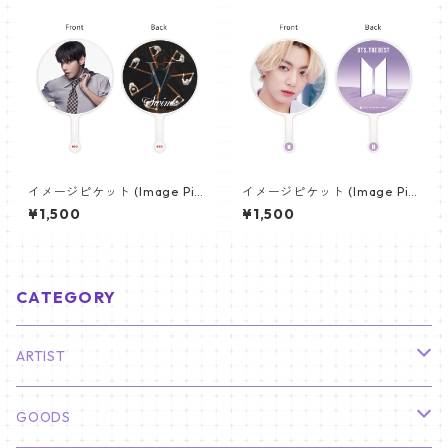
イメージピケット (Image Pic
イメージピケット (Image Pic
ket) うちわ - ヴィ (V_21)
ket) うちわ - ジョングク (JU
¥1,500
¥1,500
NGKOOK_07)
CATEGORY
ARTIST
俳優
GOODS