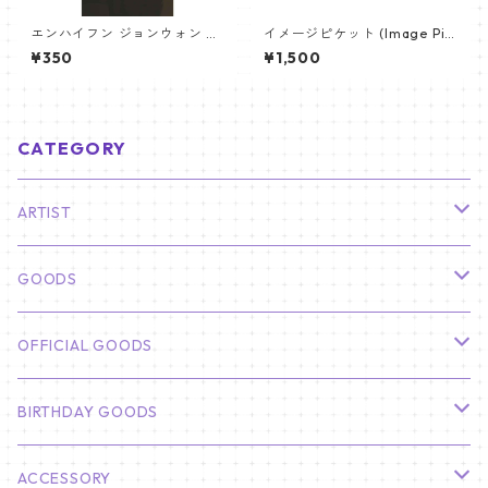
エンハイフン ジョンウォン パ
イメージピケット (Image Pic
ノラマポスター (ENHYPEN JU
ket) うちわ - ヴィ (V_14)
¥350
¥1,500
NGWON Poster) 700*330m
m 【Jungwon_02】
CATEGORY
ARTIST
俳優
GOODS
CHA EUN WOO
BTS
カレンダー
OFFICIAL GOODS
HYUNBIN
JIN
壁掛けカレンダー
SEVENTEEN
フォトカードセット(60枚入り)
LIGHT STICK
BIRTHDAY GOODS
KIM SOO HYUN
J-HOPE
ミニ壁掛けカレンダー
S.COUPS
Light Stick Pouch
Stray Kids
韓国語単語カード
BT21
01/01 WINTER
ACCESSORY