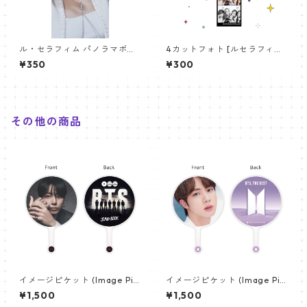
ル・セラフィム パノラマポス
4カットフォト [ルセラフィム-
ター (LE SSERAFIM Poster) 7
01] 4CUT PHOTO lessrafi
¥350
¥300
00*330mm 【Chae Won-0
m 01
1】
その他の商品
イメージピケット (Image Pic
イメージピケット (Image Pic
ket) うちわ - ジョングク (JU
ket) うちわ - ジン (JIN-05)
¥1,500
¥1,500
NGKOOK_19)