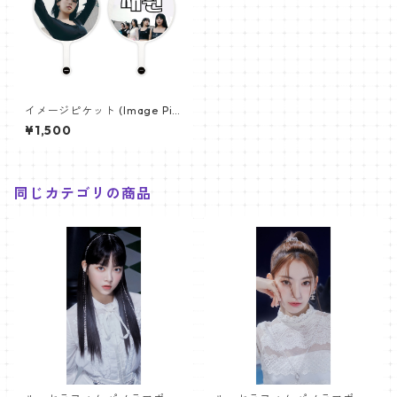
イメージピケット (Image Pic
ket) うちわ - LE SSERAFIM
¥1,500
ル・セラフィム (Chaewon-0
1)
同じカテゴリの商品