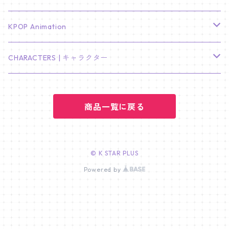
LEE JONG SUK
RM
卓上カレンダー
ジョンハン
バンチャン
TXT
プレミアム写真集
Stray Kids
01/16 SEUNGKWAN
PIERCE
KPOP Animation
LEE JOON GI
SUGA
ミニ卓上カレンダー
ジョシュア
リノ
ヨンジュン
MANIAC ENCORE
ENHYPEN
ステッカー&粘着メモ紙セット
SKZOO
02/01 DOYOUNG
EARRING
KPop Demon Hunters
CHARACTERS | キャラクター
NAM JOO HYUK
JIMIN
ジュン
チャンビン
スビン
PILOT : FOR ★★★★★
HEESEUNG
"SKZ TOY WORLD"
ASTRO
パノラマポスター
NewJeans
02/01 JIHYO
NECKLACE
ハローキティ｜Hello kitty
PARK BO GUM
商品一覧に戻る
V
ホシ
スンミン
ボムギュ
5-STAR Seoul Special
JAY
SKZ'S MAGIC SCHOOL
MJ
NewJeans
キャンバスフレーム
LE SSERAFIM
02/03 REI
BRACELET
マイメロディ My Melody
PARK SEO JUN
JUNGKOOK
ウォヌ
ハン
テヒョン
"SKZ TOY WORLD"
JAKE
JINJIN
ミンジ
A2 Size (42 × 59.4 cm)
FLAME RISES
LE SSERAFIM
人生4カットフォト
IVE
02/05 TAEHYUN
RING
© K STAR PLUS
JI CHANG WOOK
ウジ
Powered by
ヒョンジン
ヒュニンカイ
SKZ'S MAGIC SCHOOL
SUNGHOON
CHA EUN WOO
ハニ
A3 Size (29.7×42 cm)
FEARLESS
SAKURA
aespa
メガネ拭き
SEVENTEEN
02/08 I.N
GONG YOO
ドギョム
フィリックス
dominATE SEOUL
SUNOO
ROCKY
ダニエル
A4 Size (21 ×29.7 cm)
FEARNADA 2023 S/S
YUNJIN
KARINA
IN THE SOOP 2
IVE
ホログラムシール
TXT
02/09 JUNGWON
PARK HYUNG SIK
ディエイト
アイエン