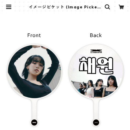
イメージピケット (Image Picket)
うちわ - LE SSERAFIM ル・セラフ
ィム (Chaewon-01) | K STAR PL
US