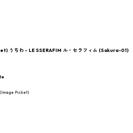
t) うちわ - LE SSERAFIM ル・セラフィム (Sakura-01)
le
age Picket)