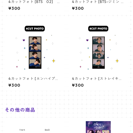
4カットフォト [BTS 02] 4
4カットフォト [BTS-ジミン 0
CUT PHOTO BTS 02
4] 4CUT PHOTO BTS-JIMIN
¥300
¥300
04
4カットフォト [エンハイプン
4カットフォト [ストレイキッ
ソヌ-01] 4CUT PHOTO ENH
ズ アイエン-01] 4CUT PHOT
¥300
¥300
YPEN SUWOO 01
O STRAYKIDS I.N 01
その他の商品