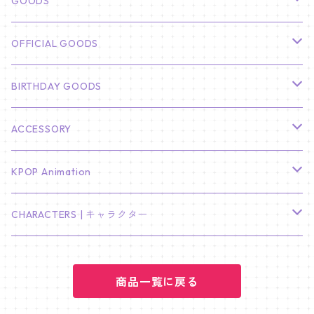
GOODS
CHA EUN WOO
BTS
カレンダー
OFFICIAL GOODS
HYUNBIN
JIN
壁掛けカレンダー
SEVENTEEN
フォトカードセット(60枚入り)
LIGHT STICK
BIRTHDAY GOODS
KIM SOO HYUN
J-HOPE
ミニ壁掛けカレンダー
S.COUPS
Light Stick Pouch
Stray Kids
韓国語単語カード
BT21
01/01 WINTER
ACCESSORY
LEE JONG SUK
RM
卓上カレンダー
ジョンハン
バンチャン
TXT
プレミアム写真集
Stray Kids
01/16 SEUNGKWAN
PIERCE
KPOP Animation
LEE JOON GI
SUGA
ミニ卓上カレンダー
ジョシュア
リノ
ヨンジュン
MANIAC ENCORE
ENHYPEN
ステッカー&粘着メモ紙セット
SKZOO
02/01 DOYOUNG
EARRING
KPop Demon Hunters
CHARACTERS | キャラクター
NAM JOO HYUK
JIMIN
ジュン
チャンビン
スビン
PILOT : FOR ★★★★★
HEESEUNG
"SKZ TOY WORLD"
ASTRO
パノラマポスター
NewJeans
02/01 JIHYO
NECKLACE
ハローキティ｜Hello kitty
PARK BO GUM
商品一覧に戻る
V
ホシ
スンミン
ボムギュ
5-STAR Seoul Special
JAY
SKZ'S MAGIC SCHOOL
MJ
NewJeans
キャンバスフレーム
LE SSERAFIM
02/03 REI
BRACELET
マイメロディ My Melody