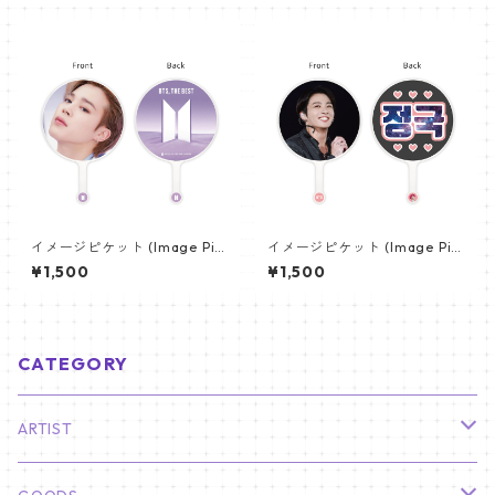
イメージピケット (Image Pic
イメージピケット (Image Pic
ket) うちわ - ジミン(JIMIN-0
ket) うちわ - ジョングク (JU
¥1,500
¥1,500
6)
NGKOOK_09)
CATEGORY
ARTIST
俳優