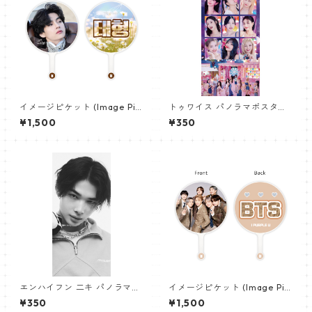
イメージピケット (Image Pic
トゥワイス パノラマポスター
ket) うちわ - ヴィ (V_14)
(TWICE Poster) 700*330m
¥1,500
¥350
m 【Twice-03】
エンハイフン 二キ パノラマポ
イメージピケット (Image Pic
スター (ENHYPEN NIKI Poste
ket) うちわ - 防弾少年団 (BTS
¥350
¥1,500
r) 700*330mm 【Niki_01】
_05)