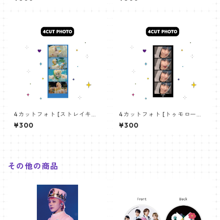
T 03
TO SEVENTEEN JOSHUA 02
4カットフォト [ストレイキッ
4カットフォト [トゥモロー・
ズ フィリックス-06] 4CUT
バイ・トゥギャザー スビン-0
¥300
¥300
PHOTO STRAYKIDS FEILX 06
5] 4CUT PHOTO TXT SOOBI
N 05
その他の商品