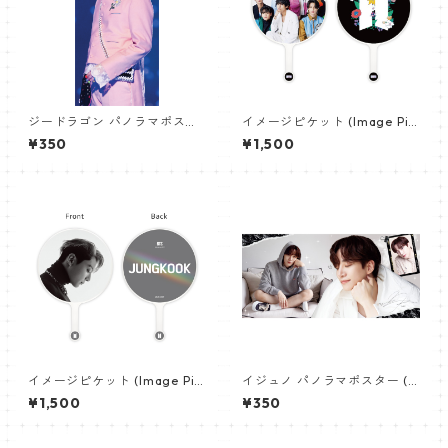
ジードラゴン パノラマポスタ
イメージピケット (Image Pic
ー (GD Poster) 700*330mm
ket) うちわ - 防弾少年団 (BTS
¥350
¥1,500
【GD 10】
_01)
イメージピケット (Image Pic
イジュノ パノラマポスター (L
ket) うちわ - ジョングク (JU
eeJunho Poster) 700*330
¥1,500
¥350
NGKOOK_08)
mm 【leejunho-01】