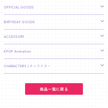
CHA EUN WOO
BTS
カレンダー
OFFICIAL GOODS
HYUNBIN
JIN
壁掛けカレンダー
SEVENTEEN
フォトカードセット(60枚入り)
LIGHT STICK
BIRTHDAY GOODS
KIM SOO HYUN
J-HOPE
ミニ壁掛けカレンダー
S.COUPS
Light Stick Pouch
Stray Kids
韓国語単語カード
BT21
01/01 WINTER
ACCESSORY
LEE JONG SUK
RM
卓上カレンダー
ジョンハン
バンチャン
TXT
プレミアム写真集
Stray Kids
01/16 SEUNGKWAN
PIERCE
KPOP Animation
LEE JOON GI
SUGA
ミニ卓上カレンダー
ジョシュア
リノ
ヨンジュン
MANIAC ENCORE
ENHYPEN
ステッカー&粘着メモ紙セット
SKZOO
02/01 DOYOUNG
EARRING
KPop Demon Hunters
CHARACTERS | キャラクター
NAM JOO HYUK
JIMIN
ジュン
チャンビン
スビン
PILOT : FOR ★★★★★
HEESEUNG
"SKZ TOY WORLD"
ASTRO
パノラマポスター
NewJeans
02/01 JIHYO
NECKLACE
ハローキティ｜Hello kitty
PARK BO GUM
商品一覧に戻る
V
ホシ
スンミン
ボムギュ
5-STAR Seoul Special
JAY
SKZ'S MAGIC SCHOOL
MJ
NewJeans
キャンバスフレーム
LE SSERAFIM
02/03 REI
BRACELET
マイメロディ My Melody
PARK SEO JUN
JUNGKOOK
ウォヌ
ハン
テヒョン
"SKZ TOY WORLD"
JAKE