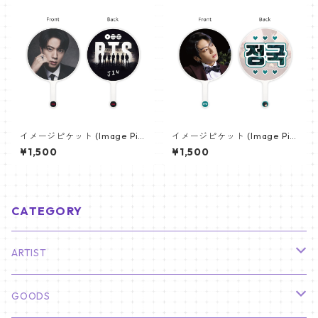
イメージピケット (Image Pic
イメージピケット (Image Pic
ket) うちわ - ジン (JIN-18)
ket) うちわ - ジョングク (JU
¥1,500
¥1,500
NGKOOK_01)
CATEGORY
ARTIST
俳優
GOODS