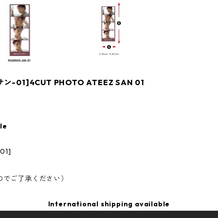
01]4CUT PHOTO ATEEZ SAN 01
le
1]
のでご了承ください）
International shipping available