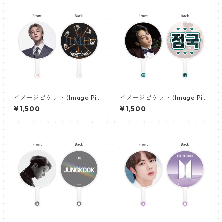
イメージピケット (Image Pic
イメージピケット (Image Pic
ket) うちわ - ジミン(JIMIN-1
ket) うちわ - ジョングク (JU
¥1,500
¥1,500
5)
NGKOOK_01)