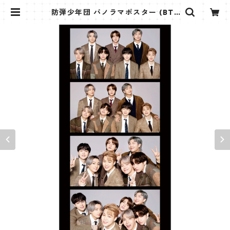
防弾少年団 パノラマポスター (BTS
Poster) 700*330mm 【BTS-2
8】 | K STAR PLUS