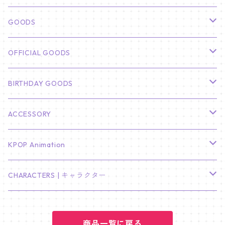
俳優
GOODS
CHA EUN WOO
BTS
カレンダー
OFFICIAL GOODS
HYUNBIN
JIN
壁掛けカレンダー
SEVENTEEN
フォトカードセット(60枚入り)
LIGHT STICK
BIRTHDAY GOODS
KIM SOO HYUN
J-HOPE
ミニ壁掛けカレンダー
S.COUPS
Light Stick Pouch
Stray Kids
韓国語単語カード
BT21
01/01 WINTER
ACCESSORY
LEE JONG SUK
RM
卓上カレンダー
ジョンハン
バンチャン
TXT
プレミアム写真集
Stray Kids
01/16 SEUNGKWAN
PIERCE
KPOP Animation
LEE JOON GI
SUGA
ミニ卓上カレンダー
ジョシュア
リノ
ヨンジュン
MANIAC ENCORE
ENHYPEN
ステッカー&粘着メモ紙セット
SKZOO
02/01 DOYOUNG
EARRING
KPop Demon Hunters
CHARACTERS | キャラクター
NAM JOO HYUK
JIMIN
ジュン
チャンビン
スビン
PILOT : FOR ★★★★★
HEESEUNG
"SKZ TOY WORLD"
ASTRO
パノラマポスター
NewJeans
02/01 JIHYO
NECKLACE
ハローキティ｜Hello kitty
PARK BO GUM
商品一覧に戻る
V