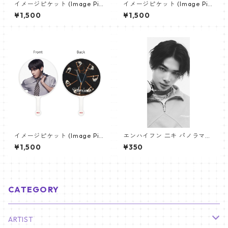
イメージピケット (Image Pic
イメージピケット (Image Pic
ket) うちわ - ジョングク (JU
ket) うちわ - ジン (JIN-05)
¥1,500
¥1,500
NGKOOK_08)
イメージピケット (Image Pic
エンハイフン 二キ パノラマポ
ket) うちわ - ヴィ (V_21)
スター (ENHYPEN NIKI Poste
¥1,500
¥350
r) 700*330mm 【Niki_01】
CATEGORY
ARTIST