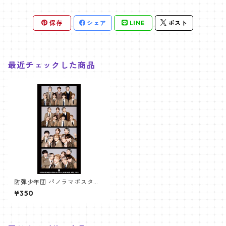
保存
シェア
LINE
ポスト
最近チェックした商品
防弾少年団 パノラマポスター
(BTS Poster) 700*330mm
¥350
【BTS-28】