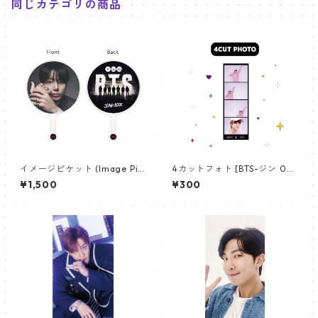
同じカテゴリの商品
イメージピケット (Image Pic
4カットフォト [BTS-ジン 02]
ket) うちわ - ジョングク (JU
4CUT PHOTO BTS-JIN 02
¥1,500
¥300
NGKOOK_19)