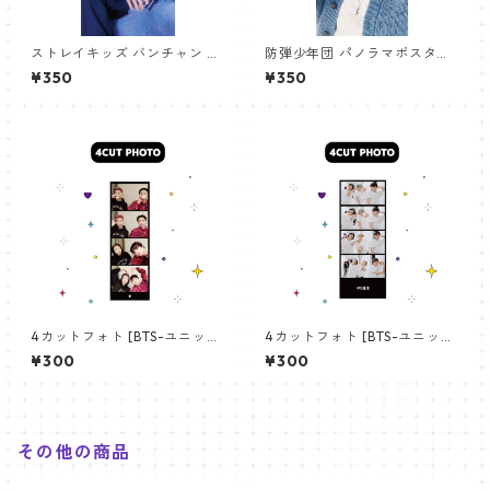
ストレイキッズ バンチャン パ
防弾少年団 パノラマポスター
ノラマポスター (Stray Kids B
(BTS Poster) 700*330mm
¥350
¥350
angchan Poster) 700*330
【アールエム RM-14】
mm 【bangchan-10】
4カットフォト [BTS-ユニット
4カットフォト [BTS-ユニット
01] 4CUT PHOTO BTS- UNI
03] 4CUT PHOTO BTS- UNI
¥300
¥300
T 01
T 03
その他の商品