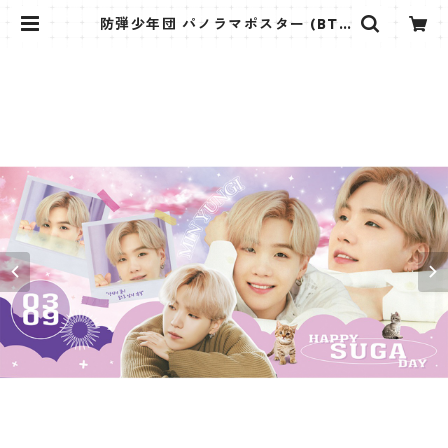
防弾少年団 パノラマポスター (BTS
Poster) 700*330mm 【シュガ S
uga-18】 | K STAR PLUS