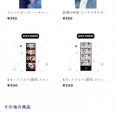
ストレイキッズ バンチャン パ
防弾少年団 パノラマポスター
ノラマポスター (Stray Kids B
(BTS Poster) 700*330mm
¥350
¥350
angchan Poster) 700*330
【アールエム RM-14】
mm 【bangchan-10】
4カットフォト [BTS-ユニット
4カットフォト [BTS-ユニット
01] 4CUT PHOTO BTS- UNI
03] 4CUT PHOTO BTS- UNI
¥300
¥300
T 01
T 03
その他の商品