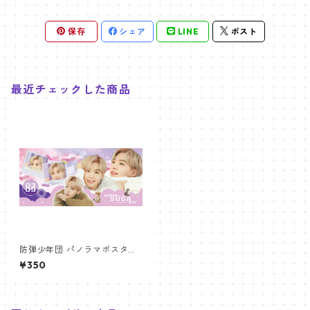
保存
シェア
LINE
ポスト
最近チェックした商品
防弾少年団 パノラマポスター
(BTS Poster) 700*330mm
¥350
【シュガ Suga-18】