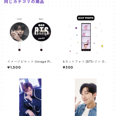
同じカテゴリの商品
イメージピケット (Image Pic
4カットフォト [BTS-ジン 02]
ket) うちわ - ジョングク (JU
4CUT PHOTO BTS-JIN 02
¥1,500
¥300
NGKOOK_19)