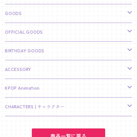
俳優
GOODS
CHA EUN WOO
BTS
カレンダー
OFFICIAL GOODS
HYUNBIN
JIN
壁掛けカレンダー
SEVENTEEN
フォトカードセット(60枚入り)
LIGHT STICK
BIRTHDAY GOODS
KIM SOO HYUN
J-HOPE
ミニ壁掛けカレンダー
S.COUPS
Light Stick Pouch
Stray Kids
韓国語単語カード
BT21
01/01 WINTER
ACCESSORY
LEE JONG SUK
RM
卓上カレンダー
ジョンハン
バンチャン
TXT
プレミアム写真集
Stray Kids
01/16 SEUNGKWAN
PIERCE
KPOP Animation
LEE JOON GI
SUGA
ミニ卓上カレンダー
ジョシュア
リノ
ヨンジュン
MANIAC ENCORE
ENHYPEN
ステッカー&粘着メモ紙セット
SKZOO
02/01 DOYOUNG
EARRING
KPop Demon Hunters
CHARACTERS | キャラクター
NAM JOO HYUK
JIMIN
ジュン
チャンビン
スビン
PILOT : FOR ★★★★★
HEESEUNG
"SKZ TOY WORLD"
ASTRO
パノラマポスター
NewJeans
02/01 JIHYO
NECKLACE
ハローキティ｜Hello kitty
PARK BO GUM
商品一覧に戻る
V