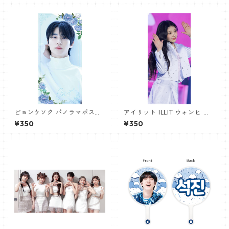
eans-01】
ピョンウソク パノラマポスタ
アイリット ILLIT ウォンヒ パ
ー (BYEON WOOSEOK Poste
ノラマポスター (WONHEE Po
¥350
¥350
r) 700*330mm 【Byeonwoo
ster) 700*330mm 【wonhe
seok_01】
e_01】