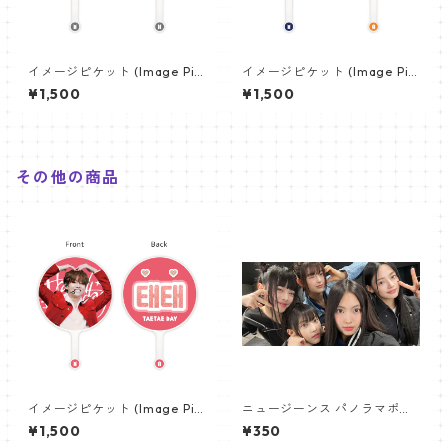
イメージピケット (Image Pic
イメージピケット (Image Pic
ket) うちわ - ジョングク (JU
ket) うちわ - ジン (JIN-08)
¥1,500
¥1,500
NGKOOK_08)
その他の商品
イメージピケット (Image Pic
ニュージーンス パノラマポス
ket) うちわ - ヴィ (V_04)
ター (Newjeans Panorama P
¥1,500
¥350
oster) 700*330mm 【newj