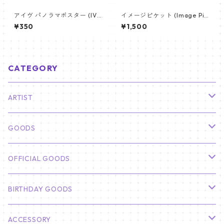
アイヴ パノラマポスター (IVE
イメージピケット (Image Pic
Poster) 700*330mm 【IVE-
ket) うちわ - ジン (JIN-10)
¥350
¥1,500
03】
CATEGORY
ARTIST
俳優
GOODS
CHA EUN WOO
BTS
カレンダー
OFFICIAL GOODS
HYUNBIN
JIN
壁掛けカレンダー
SEVENTEEN
フォトカードセット(60枚入り)
LIGHT STICK
BIRTHDAY GOODS
KIM SOO HYUN
J-HOPE
ミニ壁掛けカレンダー
S.COUPS
Light Stick Pouch
Stray Kids
韓国語単語カード
BT21
01/01 WINTER
ACCESSORY