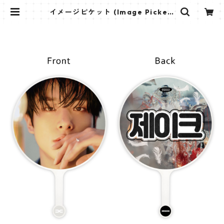
イメージピケット (Image Picket)
うちわ - ENHYPEN エンハイプン
(Jake-03) | K STAR PLUS