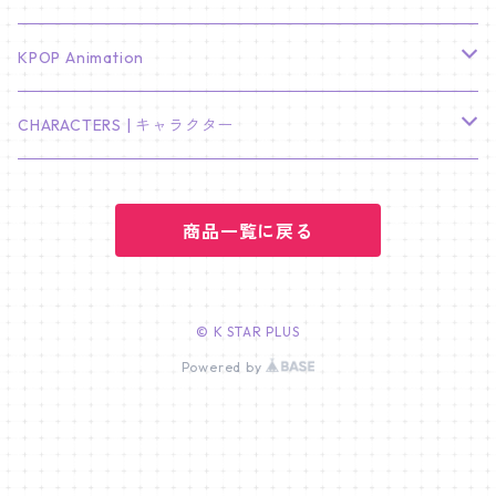
LEE JONG SUK
RM
卓上カレンダー
ジョンハン
バンチャン
TXT
プレミアム写真集
Stray Kids
01/16 SEUNGKWAN
PIERCE
KPOP Animation
LEE JOON GI
SUGA
ミニ卓上カレンダー
ジョシュア
リノ
ヨンジュン
MANIAC ENCORE
ENHYPEN
ステッカー&粘着メモ紙セット
SKZOO
02/01 DOYOUNG
EARRING
KPop Demon Hunters
CHARACTERS | キャラクター
NAM JOO HYUK
JIMIN
ジュン
チャンビン
スビン
PILOT : FOR ★★★★★
HEESEUNG
"SKZ TOY WORLD"
ASTRO
パノラマポスター
NewJeans
02/01 JIHYO
NECKLACE
ハローキティ｜Hello kitty
PARK BO GUM
商品一覧に戻る
V
ホシ
スンミン
ボムギュ
5-STAR Seoul Special
JAY
SKZ'S MAGIC SCHOOL
MJ
NewJeans
キャンバスフレーム
LE SSERAFIM
02/03 REI
BRACELET
マイメロディ My Melody
PARK SEO JUN
JUNGKOOK
ウォヌ
ハン
テヒョン
"SKZ TOY WORLD"
JAKE
JINJIN
ミンジ
A2 Size (42 × 59.4 cm)
FLAME RISES
LE SSERAFIM
人生4カットフォト
IVE
02/05 TAEHYUN
RING
© K STAR PLUS
JI CHANG WOOK
ウジ
Powered by
ヒョンジン
ヒュニンカイ
SKZ'S MAGIC SCHOOL
SUNGHOON
CHA EUN WOO
ハニ
A3 Size (29.7×42 cm)
FEARLESS
SAKURA
aespa
メガネ拭き
SEVENTEEN
02/08 I.N
GONG YOO
ドギョム
フィリックス
dominATE SEOUL
SUNOO
ROCKY
ダニエル
A4 Size (21 ×29.7 cm)
FEARNADA 2023 S/S
YUNJIN
KARINA
IN THE SOOP 2
IVE
ホログラムシール
TXT
02/09 JUNGWON
PARK HYUNG SIK
ディエイト
アイエン