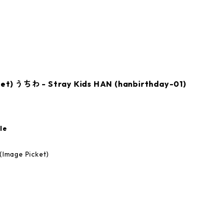
 うちわ - Stray Kids HAN (hanbirthday-01)
le
age Picket)