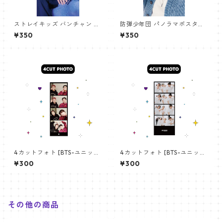
ストレイキッズ バンチャン パ
防弾少年団 パノラマポスター
ノラマポスター (Stray Kids B
(BTS Poster) 700*330mm
¥350
¥350
angchan Poster) 700*330
【アールエム RM-14】
mm 【bangchan-10】
4カットフォト [BTS-ユニット
4カットフォト [BTS-ユニット
01] 4CUT PHOTO BTS- UNI
03] 4CUT PHOTO BTS- UNI
¥300
¥300
T 01
T 03
その他の商品