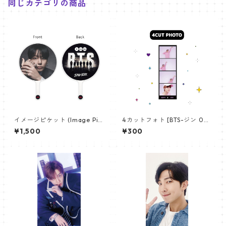
同じカテゴリの商品
イメージピケット (Image Pic
4カットフォト [BTS-ジン 02]
ket) うちわ - ジョングク (JU
4CUT PHOTO BTS-JIN 02
¥1,500
¥300
NGKOOK_19)