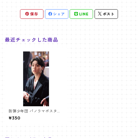
保存
シェア
LINE
ポスト
最近チェックした商品
防弾少年団 パノラマポスター
(BTS Poster) 700*330mm
¥350
【ジョングク Jungkook-21】