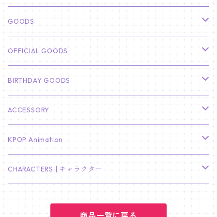
俳優
GOODS
CHA EUN WOO
BTS
カレンダー
OFFICIAL GOODS
HYUNBIN
JIN
壁掛けカレンダー
SEVENTEEN
フォトカードセット(60枚入り)
LIGHT STICK
BIRTHDAY GOODS
KIM SOO HYUN
J-HOPE
ミニ壁掛けカレンダー
S.COUPS
Light Stick Pouch
Stray Kids
韓国語単語カード
BT21
01/01 WINTER
ACCESSORY
LEE JONG SUK
RM
卓上カレンダー
ジョンハン
バンチャン
TXT
プレミアム写真集
Stray Kids
01/16 SEUNGKWAN
PIERCE
KPOP Animation
LEE JOON GI
SUGA
ミニ卓上カレンダー
ジョシュア
リノ
ヨンジュン
MANIAC ENCORE
ENHYPEN
ステッカー&粘着メモ紙セット
SKZOO
02/01 DOYOUNG
EARRING
KPop Demon Hunters
CHARACTERS | キャラクター
NAM JOO HYUK
JIMIN
ジュン
チャンビン
スビン
PILOT : FOR ★★★★★
HEESEUNG
"SKZ TOY WORLD"
ASTRO
パノラマポスター
NewJeans
02/01 JIHYO
NECKLACE
ハローキティ｜Hello kitty
PARK BO GUM
商品一覧に戻る
V