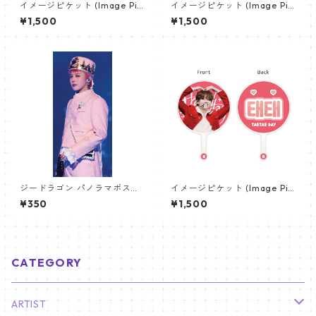
イメージピケット (Image Pic
イメージピケット (Image Pic
ket) うちわ - 防弾少年団 (BTS
ket) うちわ - ジョングク (JU
¥1,500
¥1,500
_04)
NGKOOK_01)
ジードラゴン パノラマポスタ
イメージピケット (Image Pic
ー (GD Poster) 700*330mm
ket) うちわ - ヴィ (V_04)
¥350
¥1,500
【GD 10】
CATEGORY
ARTIST