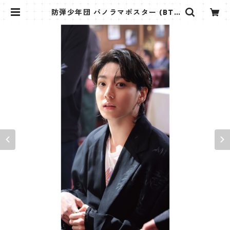
防弾少年団 パノラマポスター (BTS
Poster) 700*330mm 【ジョング
ク Jungkook-21】 | K STAR PLU
S