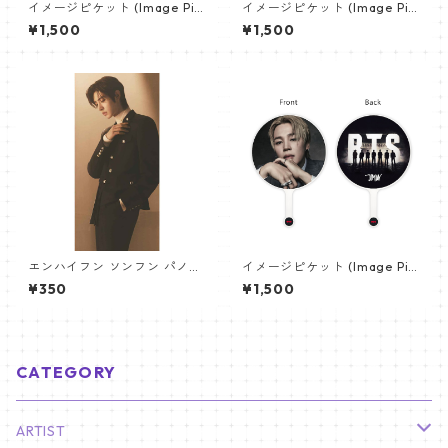
イメージピケット (Image Pic
イメージピケット (Image Pic
ket) うちわ - ジン (JIN-06)
ket) うちわ - ヴィ (V_22)
¥1,500
¥1,500
エンハイフン ソンフン パノラ
イメージピケット (Image Pic
マポスター (ENHYPEN SUNGH
ket) うちわ - ジミン(JIMIN-1
¥350
¥1,500
OON Poster) 700*330mm
6)
【Sunghoon_02】
CATEGORY
ARTIST