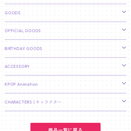
俳優
GOODS
CHA EUN WOO
BTS
カレンダー
OFFICIAL GOODS
HYUNBIN
JIN
壁掛けカレンダー
SEVENTEEN
フォトカードセット(60枚入り)
LIGHT STICK
BIRTHDAY GOODS
KIM SOO HYUN
J-HOPE
ミニ壁掛けカレンダー
S.COUPS
Light Stick Pouch
Stray Kids
韓国語単語カード
BT21
01/01 WINTER
ACCESSORY
LEE JONG SUK
RM
卓上カレンダー
ジョンハン
バンチャン
TXT
プレミアム写真集
Stray Kids
01/16 SEUNGKWAN
PIERCE
KPOP Animation
LEE JOON GI
SUGA
ミニ卓上カレンダー
ジョシュア
リノ
ヨンジュン
MANIAC ENCORE
ENHYPEN
ステッカー&粘着メモ紙セット
SKZOO
02/01 DOYOUNG
EARRING
KPop Demon Hunters
CHARACTERS | キャラクター
NAM JOO HYUK
JIMIN
ジュン
チャンビン
スビン
PILOT : FOR ★★★★★
HEESEUNG
"SKZ TOY WORLD"
ASTRO
パノラマポスター
NewJeans
02/01 JIHYO
NECKLACE
ハローキティ｜Hello kitty
PARK BO GUM
商品一覧に戻る
V