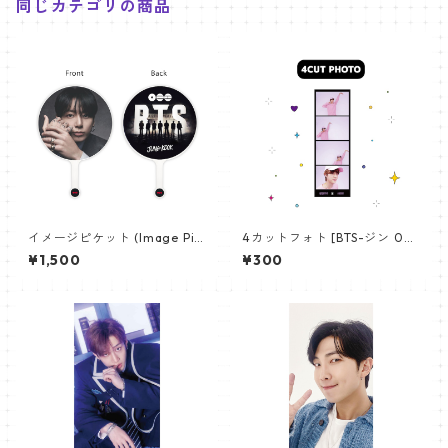
同じカテゴリの商品
イメージピケット (Image Pic
4カットフォト [BTS-ジン 02]
ket) うちわ - ジョングク (JU
4CUT PHOTO BTS-JIN 02
¥1,500
¥300
NGKOOK_19)