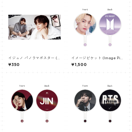
イジュノ パノラマポスター (L
イメージピケット (Image Pic
eeJunho Poster) 700*330
ket) うちわ - ジョングク (JU
¥350
¥1,500
mm 【leejunho-01】
NGKOOK_07)