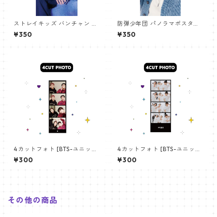
ストレイキッズ バンチャン パ
防弾少年団 パノラマポスター
ノラマポスター (Stray Kids B
(BTS Poster) 700*330mm
¥350
¥350
angchan Poster) 700*330
【アールエム RM-14】
mm 【bangchan-10】
4カットフォト [BTS-ユニット
4カットフォト [BTS-ユニット
01] 4CUT PHOTO BTS- UNI
03] 4CUT PHOTO BTS- UNI
¥300
¥300
T 01
T 03
その他の商品