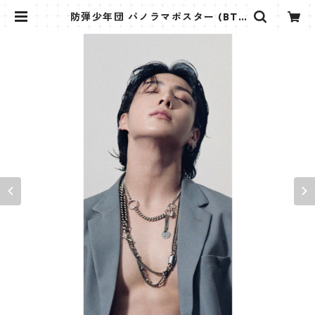
防弾少年団 パノラマポスター (BTS
Poster) 700*330mm 【ジョング
ク Jungkook-27】 | K STAR PLU
S