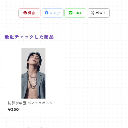
保存
シェア
LINE
ポスト
最近チェックした商品
防弾少年団 パノラマポスター
(BTS Poster) 700*330mm
¥350
【ジョングク Jungkook-27】