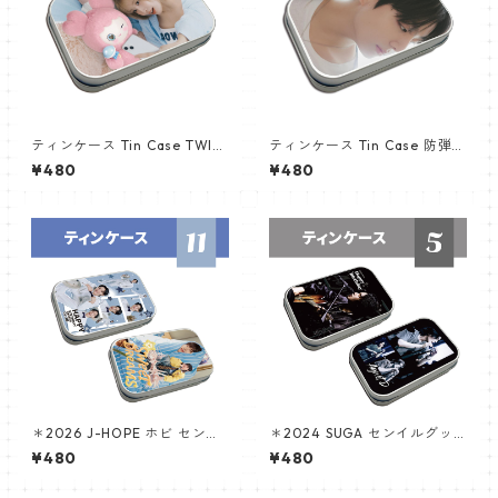
ティンケース Tin Case TWIC
ティンケース Tin Case 防弾少
E トゥワイス MOMO (MOMO
年団 JUNGKOOK (JK-12)
¥480
¥480
-02)
＊2026 J-HOPE ホビ センイ
＊2024 SUGA センイルグッ
ルグッズ ＊ ティンケース
ズ ＊ ティンケース [K☆PARK
¥480
¥480
/ K-STAR PLUS 限定]