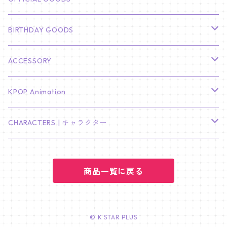
HYUNBIN
JIN
壁掛けカレンダー
SEVENTEEN
フォトカードセット(60枚入り)
LIGHT STICK
BIRTHDAY GOODS
KIM SOO HYUN
J-HOPE
ミニ壁掛けカレンダー
S.COUPS
Light Stick Pouch
Stray Kids
韓国語単語カード
BT21
01/01 WINTER
ACCESSORY
LEE JONG SUK
RM
卓上カレンダー
ジョンハン
バンチャン
TXT
プレミアム写真集
Stray Kids
01/16 SEUNGKWAN
PIERCE
KPOP Animation
LEE JOON GI
SUGA
ミニ卓上カレンダー
ジョシュア
リノ
ヨンジュン
MANIAC ENCORE
ENHYPEN
ステッカー&粘着メモ紙セット
SKZOO
02/01 DOYOUNG
EARRING
KPop Demon Hunters
CHARACTERS | キャラクター
NAM JOO HYUK
JIMIN
ジュン
チャンビン
スビン
PILOT : FOR ★★★★★
HEESEUNG
"SKZ TOY WORLD"
ASTRO
パノラマポスター
NewJeans
02/01 JIHYO
NECKLACE
ハローキティ｜Hello kitty
PARK BO GUM
商品一覧に戻る
V
ホシ
スンミン
ボムギュ
5-STAR Seoul Special
JAY
SKZ'S MAGIC SCHOOL
MJ
NewJeans
キャンバスフレーム
LE SSERAFIM
02/03 REI
BRACELET
マイメロディ My Melody
PARK SEO JUN
JUNGKOOK
ウォヌ
ハン
テヒョン
"SKZ TOY WORLD"
JAKE
JINJIN
ミンジ
A2 Size (42 × 59.4 cm)
FLAME RISES
LE SSERAFIM
人生4カットフォト
IVE
02/05 TAEHYUN
RING
© K STAR PLUS