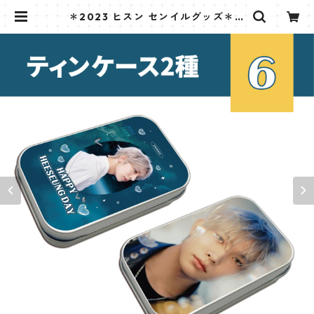
＊2023 ヒスン センイルグッズ＊テ
ィンケース [K☆PARK / K-STAR P
LUS 限定] | K STAR PLUS