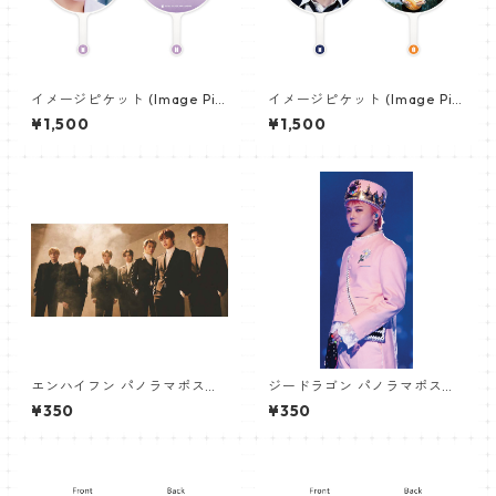
イメージピケット (Image Pic
イメージピケット (Image Pic
ket) うちわ - ジョングク (JU
ket) うちわ - ジン (JIN-08)
¥1,500
¥1,500
NGKOOK_07)
エンハイフン パノラマポスタ
ジードラゴン パノラマポスタ
ー (ENHYPEN Poster) 700*3
ー (GD Poster) 700*330mm
¥350
¥350
30mm 【Enhypen_02】
【GD 10】