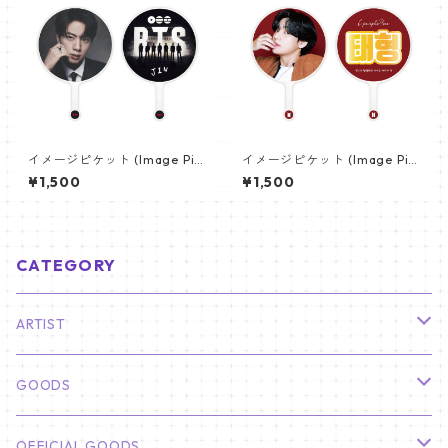
イメージピケット (Image Pic
イメージピケット (Image Pic
ket) うちわ - ジン (JIN-18)
ket) うちわ - ヴィ (V_02)
¥1,500
¥1,500
CATEGORY
ARTIST
俳優
GOODS
CHA EUN WOO
BTS
カレンダー
OFFICIAL GOODS