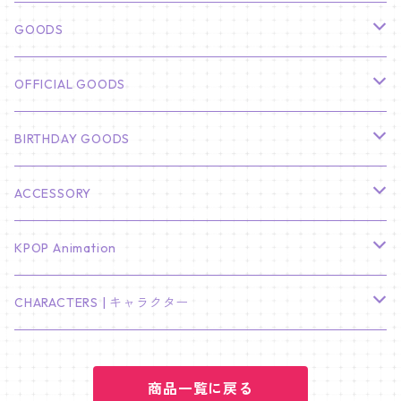
俳優
GOODS
CHA EUN WOO
BTS
カレンダー
OFFICIAL GOODS
HYUNBIN
JIN
壁掛けカレンダー
SEVENTEEN
フォトカードセット(60枚入り)
LIGHT STICK
BIRTHDAY GOODS
KIM SOO HYUN
J-HOPE
ミニ壁掛けカレンダー
S.COUPS
Light Stick Pouch
Stray Kids
韓国語単語カード
BT21
01/01 WINTER
ACCESSORY
LEE JONG SUK
RM
卓上カレンダー
ジョンハン
バンチャン
TXT
プレミアム写真集
Stray Kids
01/16 SEUNGKWAN
PIERCE
KPOP Animation
LEE JOON GI
SUGA
ミニ卓上カレンダー
ジョシュア
リノ
ヨンジュン
MANIAC ENCORE
ENHYPEN
ステッカー&粘着メモ紙セット
SKZOO
02/01 DOYOUNG
EARRING
KPop Demon Hunters
CHARACTERS | キャラクター
NAM JOO HYUK
JIMIN
ジュン
チャンビン
スビン
PILOT : FOR ★★★★★
HEESEUNG
"SKZ TOY WORLD"
ASTRO
パノラマポスター
NewJeans
02/01 JIHYO
NECKLACE
ハローキティ｜Hello kitty
PARK BO GUM
商品一覧に戻る
V
ホシ
スンミン
ボムギュ
5-STAR Seoul Special