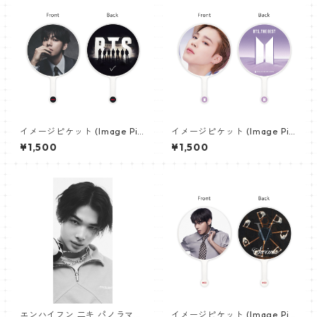
イメージピケット (Image Pic
イメージピケット (Image Pic
ket) うちわ - ヴィ (V_22)
ket) うちわ - ジミン(JIMIN-0
¥1,500
¥1,500
6)
エンハイフン 二キ パノラマポ
イメージピケット (Image Pic