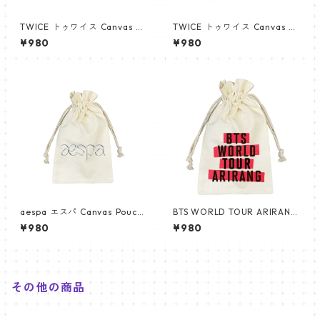
TWICE トゥワイス Canvas Po
TWICE トゥワイス Canvas Po
uch キャンバス ポーチ_apm_
uch キャンバス ポーチ_apm_
¥980
¥980
twice_01
twice_02
aespa エスパ Canvas Pouch
BTS WORLD TOUR ARIRANG
キャンバス ポーチ_apm_aesp
デザイン 巾着 コットン巾着 巾
¥980
¥980
a_01
着袋 ポーチ 推し活グッズ 韓国
製
その他の商品