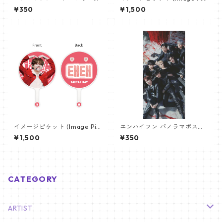
スター (ENHYPEN NIKI Poste
ket) うちわ - ヴィ (V_21)
¥350
¥1,500
r) 700*330mm 【Niki_01】
イメージピケット (Image Pic
エンハイフン パノラマポスタ
ket) うちわ - ヴィ (V_04)
ー (ENHYPEN Poster) 700*3
¥1,500
¥350
30mm 【Enhypen_03】
CATEGORY
ARTIST