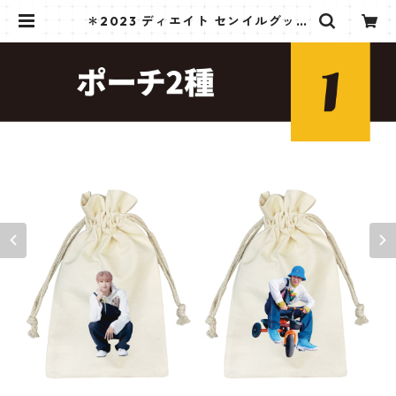
＊2023 ディエイト センイルグッズ
＊ポーチ [K☆PARK / K-STAR PLU
S 限定] | K STAR PLUS