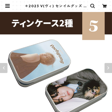
＊2023 V(ヴィ) センイルグッズ ＊
ティンケース [K☆PARK / K-STAR
PLUS 限定] | K STAR PLUS