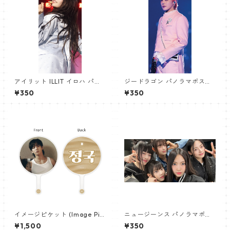
アイリット ILLIT イロハ パノ
ジードラゴン パノラマポスタ
ラマポスター (IROHA Poster)
ー (GD Poster) 700*330mm
¥350
¥350
700*330mm 【iroha_01】
【GD 10】
イメージピケット (Image Pic
ニュージーンス パノラマポス
ket) うちわ - ジョングク (JU
ター (Newjeans Panorama P
¥1,500
¥350
NGKOOK_17)
oster) 700*330mm 【newj