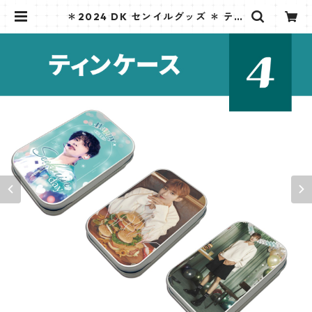
＊2024 DK センイルグッズ ＊ ティ
ンケース [K☆PARK / K-STAR PLU
S 限定] | K STAR PLUS