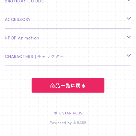
SEVENTEEN
フォトカードセット(60枚入り)
LIGHT STICK
BIRTHDAY GOODS
KIM SOO HYUN
J-HOPE
ミニ壁掛けカレンダー
S.COUPS
Light Stick Pouch
Stray Kids
韓国語単語カード
BT21
01/01 WINTER
ACCESSORY
LEE JONG SUK
RM
卓上カレンダー
ジョンハン
バンチャン
TXT
プレミアム写真集
Stray Kids
01/16 SEUNGKWAN
PIERCE
KPOP Animation
LEE JOON GI
SUGA
ミニ卓上カレンダー
ジョシュア
リノ
ヨンジュン
MANIAC ENCORE
ENHYPEN
ステッカー&粘着メモ紙セット
SKZOO
02/01 DOYOUNG
EARRING
KPop Demon Hunters
CHARACTERS | キャラクター
NAM JOO HYUK
JIMIN
ジュン
チャンビン
スビン
PILOT : FOR ★★★★★
HEESEUNG
"SKZ TOY WORLD"
ASTRO
パノラマポスター
NewJeans
02/01 JIHYO
NECKLACE
ハローキティ｜Hello kitty
PARK BO GUM
商品一覧に戻る
V
ホシ
スンミン
ボムギュ
5-STAR Seoul Special
JAY
SKZ'S MAGIC SCHOOL
MJ
NewJeans
キャンバスフレーム
LE SSERAFIM
02/03 REI
BRACELET
マイメロディ My Melody
PARK SEO JUN
JUNGKOOK
ウォヌ
ハン
テヒョン
"SKZ TOY WORLD"
JAKE
JINJIN
ミンジ
A2 Size (42 × 59.4 cm)
FLAME RISES
LE SSERAFIM
人生4カットフォト
IVE
02/05 TAEHYUN
RING
© K STAR PLUS
JI CHANG WOOK
ウジ
Powered by
ヒョンジン
ヒュニンカイ
SKZ'S MAGIC SCHOOL
SUNGHOON
CHA EUN WOO
ハニ
A3 Size (29.7×42 cm)
FEARLESS
SAKURA
aespa
メガネ拭き
SEVENTEEN
02/08 I.N