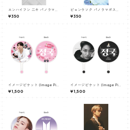
エンハイフン 二キ パノラマポ
ピョンウソク パノラマポスタ
スター (ENHYPEN NIKI Poste
ー (BYEON WOOSEOK Poste
¥350
¥350
r) 700*330mm 【Niki_01】
r) 700*330mm 【Byeonwoo
seok_01】
イメージピケット (Image Pic
イメージピケット (Image Pic
ket) うちわ - ジョングク (JU
ket) うちわ - ジョングク (JU
¥1,500
¥1,500
NGKOOK_21)
NGKOOK_22)