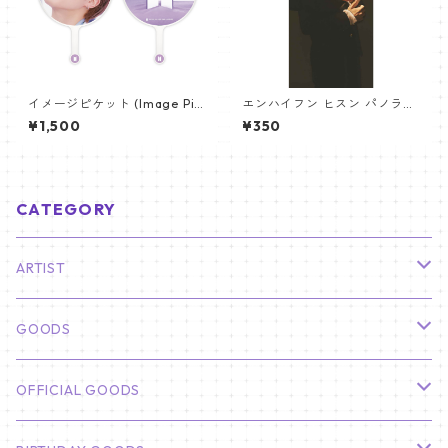
イメージピケット (Image Pic
エンハイフン ヒスン パノラマ
ket) うちわ - ジミン(JIMIN-0
ポスター (ENHYPEN HEESEU
¥1,500
¥350
6)
NG Poster) 700*330mm
【heeseung_01】
CATEGORY
ARTIST
俳優
GOODS
CHA EUN WOO
BTS
カレンダー
OFFICIAL GOODS
HYUNBIN
JIN
壁掛けカレンダー