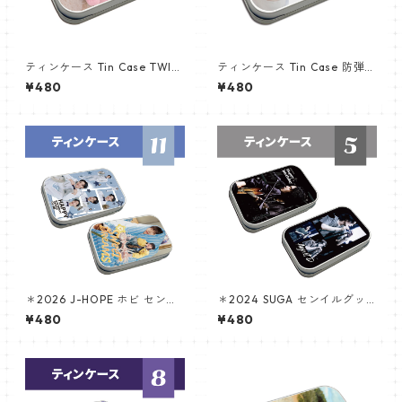
ティンケース Tin Case TWIC
ティンケース Tin Case 防弾少
E トゥワイス MOMO (MOMO
年団 JUNGKOOK (JK-12)
¥480
¥480
-02)
＊2026 J-HOPE ホビ センイ
＊2024 SUGA センイルグッ
ルグッズ ＊ ティンケース
ズ ＊ ティンケース [K☆PARK
¥480
¥480
/ K-STAR PLUS 限定]