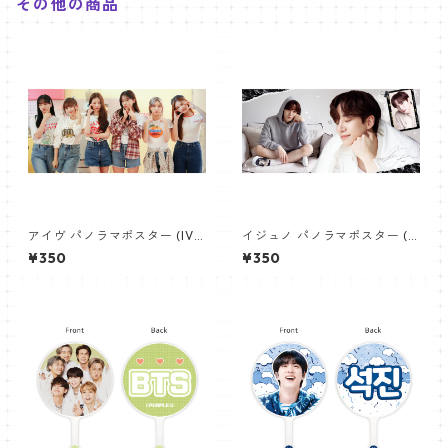
その他の商品
アイヴ パノラマポスター (IVE
イジュノ パノラマポスター (L
Poster) 700*330mm 【IVE-
eeJunho Poster) 700*330
¥350
¥350
02】
mm 【leejunho-01】