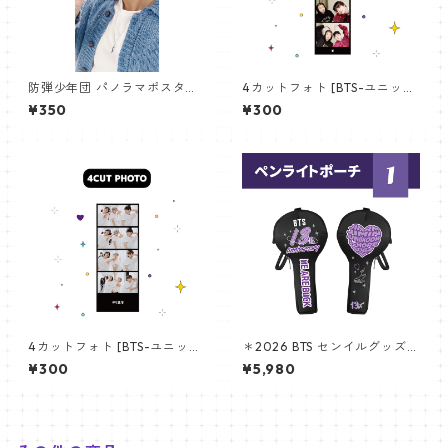
防弾少年団 パノラマポスター
4カットフォト [BTS-ユニット
(BTS Poster) 700*330mm
01] 4CUT PHOTO BTS- UNI
¥350
¥300
【アールエム RM-14】
T 01
4カットフォト [BTS-ユニット
＊2026 BTS センイルグッズ＊
03] 4CUT PHOTO BTS- UNI
アミボム専用！完全オリジナ
¥300
¥5,980
T 03
ルデザイン☆ペンライトポー
チ BTS 13th ver. (BTS lightsti
ck pouch BTS 13th ver.)