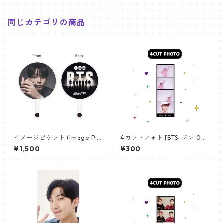
同じカテゴリの商品
イメージピケット (Image Pic
4カットフォト [BTS-ジン 02]
ket) うちわ - ジョングク (JU
4CUT PHOTO BTS-JIN 02
¥1,500
¥300
NGKOOK_19)