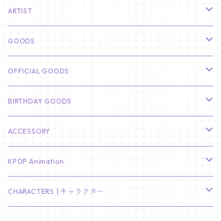
ARTIST
俳優
GOODS
CHA EUN WOO
BTS
カレンダー
OFFICIAL GOODS
HYUNBIN
JIN
壁掛けカレンダー
SEVENTEEN
フォトカードセット(60枚入り)
LIGHT STICK
BIRTHDAY GOODS
KIM SOO HYUN
J-HOPE
ミニ壁掛けカレンダー
S.COUPS
Light Stick Pouch
Stray Kids
韓国語単語カード
BT21
01/01 WINTER
ACCESSORY
LEE JONG SUK
RM
卓上カレンダー
ジョンハン
バンチャン
TXT
プレミアム写真集
Stray Kids
01/16 SEUNGKWAN
PIERCE
KPOP Animation
LEE JOON GI
SUGA
ミニ卓上カレンダー
ジョシュア
リノ
ヨンジュン
MANIAC ENCORE
ENHYPEN
ステッカー&粘着メモ紙セット
SKZOO
02/01 DOYOUNG
EARRING
KPop Demon Hunters
CHARACTERS | キャラクター
NAM JOO HYUK
JIMIN
ジュン
チャンビン
スビン
PILOT : FOR ★★★★★
HEESEUNG
"SKZ TOY WORLD"