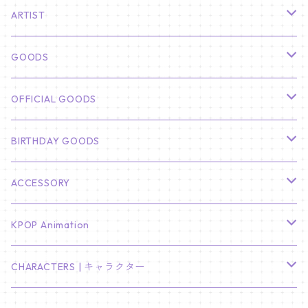
ARTIST
俳優
GOODS
CHA EUN WOO
BTS
カレンダー
OFFICIAL GOODS
HYUNBIN
JIN
壁掛けカレンダー
SEVENTEEN
フォトカードセット(60枚入り)
LIGHT STICK
BIRTHDAY GOODS
KIM SOO HYUN
J-HOPE
ミニ壁掛けカレンダー
S.COUPS
Light Stick Pouch
Stray Kids
韓国語単語カード
BT21
01/01 WINTER
ACCESSORY
LEE JONG SUK
RM
卓上カレンダー
ジョンハン
バンチャン
TXT
プレミアム写真集
Stray Kids
01/16 SEUNGKWAN
PIERCE
KPOP Animation
LEE JOON GI
SUGA
ミニ卓上カレンダー
ジョシュア
リノ
ヨンジュン
MANIAC ENCORE
ENHYPEN
ステッカー&粘着メモ紙セット
SKZOO
02/01 DOYOUNG
EARRING
KPop Demon Hunters
CHARACTERS | キャラクター
NAM JOO HYUK
JIMIN
ジュン
チャンビン
スビン
PILOT : FOR ★★★★★
HEESEUNG
"SKZ TOY WORLD"