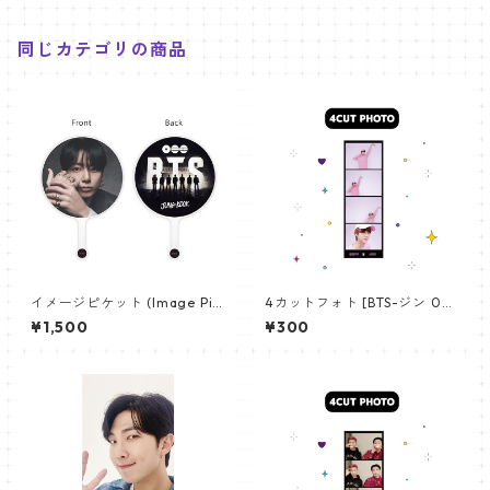
同じカテゴリの商品
イメージピケット (Image Pic
4カットフォト [BTS-ジン 02]
ket) うちわ - ジョングク (JU
4CUT PHOTO BTS-JIN 02
¥1,500
¥300
NGKOOK_19)