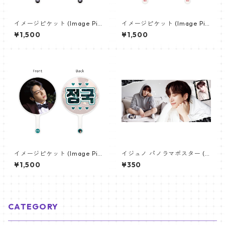
イメージピケット (Image Pic
イメージピケット (Image Pic
ket) うちわ - 防弾少年団 (BTS
ket) うちわ - ヴィ (V_21)
¥1,500
¥1,500
_01)
イメージピケット (Image Pic
イジュノ パノラマポスター (L
ket) うちわ - ジョングク (JU
eeJunho Poster) 700*330
¥1,500
¥350
NGKOOK_01)
mm 【leejunho-01】
CATEGORY