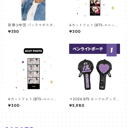
防弾少年団 パノラマポスター
4カットフォト [BTS-ユニット
(BTS Poster) 700*330mm
01] 4CUT PHOTO BTS- UNI
¥350
¥300
【アールエム RM-14】
T 01
4カットフォト [BTS-ユニット
＊2026 BTS センイルグッズ＊
03] 4CUT PHOTO BTS- UNI
アミボム専用！完全オリジナ
¥300
¥5,980
T 03
ルデザイン☆ペンライトポー
チ BTS 13th ver. (BTS lightsti
ck pouch BTS 13th ver.)