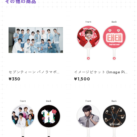
その他の商品
セブンティーン パノラマポス
イメージピケット (Image Pic
ター (SEVENTEEN Poster) 70
ket) うちわ - ヴィ (V_04)
¥350
¥1,500
0*330mm 【seventeen-0
6】