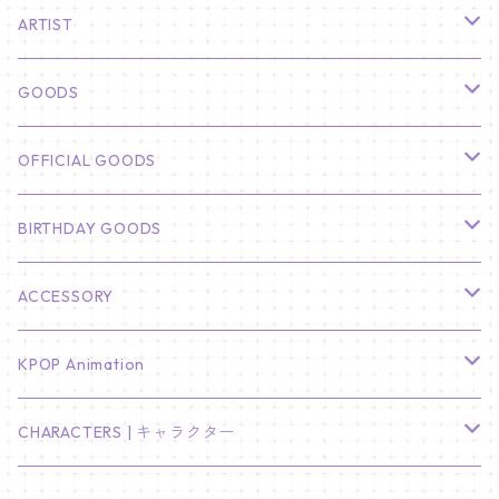
ARTIST
俳優
GOODS
CHA EUN WOO
BTS
カレンダー
OFFICIAL GOODS
HYUNBIN
JIN
壁掛けカレンダー
SEVENTEEN
フォトカードセット(60枚入り)
LIGHT STICK
BIRTHDAY GOODS
KIM SOO HYUN
J-HOPE
ミニ壁掛けカレンダー
S.COUPS
Light Stick Pouch
Stray Kids
韓国語単語カード
BT21
01/01 WINTER
ACCESSORY
LEE JONG SUK
RM
卓上カレンダー
ジョンハン
バンチャン
TXT
プレミアム写真集
Stray Kids
01/16 SEUNGKWAN
PIERCE
KPOP Animation
LEE JOON GI
SUGA
ミニ卓上カレンダー
ジョシュア
リノ
ヨンジュン
MANIAC ENCORE
ENHYPEN
ステッカー&粘着メモ紙セット
SKZOO
02/01 DOYOUNG
EARRING
KPop Demon Hunters
CHARACTERS | キャラクター
NAM JOO HYUK
JIMIN
ジュン
チャンビン
スビン
PILOT : FOR ★★★★★
HEESEUNG
"SKZ TOY WORLD"