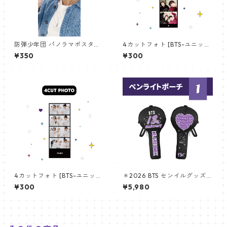
防弾少年団 パノラマポスター
4カットフォト [BTS-ユニット
(BTS Poster) 700*330mm
01] 4CUT PHOTO BTS- UNI
¥350
¥300
【アールエム RM-14】
T 01
4カットフォト [BTS-ユニット
＊2026 BTS センイルグッズ＊
03] 4CUT PHOTO BTS- UNI
アミボム専用！完全オリジナ
¥300
¥5,980
T 03
ルデザイン☆ペンライトポー
チ BTS 13th ver. (BTS lightsti
ck pouch BTS 13th ver.)