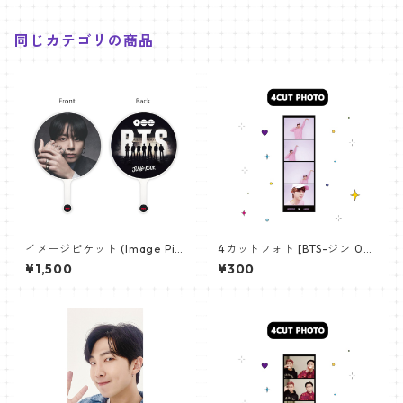
同じカテゴリの商品
イメージピケット (Image Pic
4カットフォト [BTS-ジン 02]
ket) うちわ - ジョングク (JU
4CUT PHOTO BTS-JIN 02
¥1,500
¥300
NGKOOK_19)