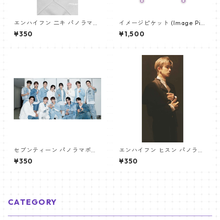
エンハイフン 二キ パノラマポ
イメージピケット (Image Pic
スター (ENHYPEN NIKI Poste
ket) うちわ - ジョングク (JU
¥350
¥1,500
r) 700*330mm 【Niki_01】
NGKOOK_07)
セブンティーン パノラマポス
エンハイフン ヒスン パノラマ
ター (SEVENTEEN Poster) 70
ポスター (ENHYPEN HEESEU
¥350
¥350
0*330mm 【seventeen-0
NG Poster) 700*330mm
6】
【heeseung_01】
CATEGORY