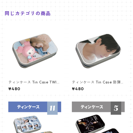
同じカテゴリの商品
ティンケース Tin Case TWIC
ティンケース Tin Case 防弾少
E トゥワイス MOMO (MOMO
年団 JUNGKOOK (JK-12)
¥480
¥480
-02)