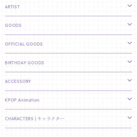
ARTIST
俳優
GOODS
CHA EUN WOO
BTS
カレンダー
OFFICIAL GOODS
HYUNBIN
JIN
壁掛けカレンダー
SEVENTEEN
フォトカードセット(60枚入り)
LIGHT STICK
BIRTHDAY GOODS
KIM SOO HYUN
J-HOPE
ミニ壁掛けカレンダー
S.COUPS
Light Stick Pouch
Stray Kids
韓国語単語カード
BT21
01/01 WINTER
ACCESSORY
LEE JONG SUK
RM
卓上カレンダー
ジョンハン
バンチャン
TXT
プレミアム写真集
Stray Kids
01/16 SEUNGKWAN
PIERCE
KPOP Animation
LEE JOON GI
SUGA
ミニ卓上カレンダー
ジョシュア
リノ
ヨンジュン
MANIAC ENCORE
ENHYPEN
ステッカー&粘着メモ紙セット
SKZOO
02/01 DOYOUNG
EARRING
KPop Demon Hunters
CHARACTERS | キャラクター
NAM JOO HYUK
JIMIN
ジュン
チャンビン
スビン
PILOT : FOR ★★★★★
HEESEUNG
"SKZ TOY WORLD"