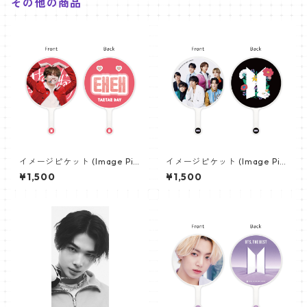
その他の商品
イメージピケット (Image Pic
イメージピケット (Image Pic
ket) うちわ - ヴィ (V_04)
ket) うちわ - 防弾少年団 (BTS
¥1,500
¥1,500
_01)