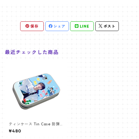
保存
シェア
LINE
ポスト
最近チェックした商品
ティンケース Tin Case 防弾少
年団 JIN (JIN-7)
¥480