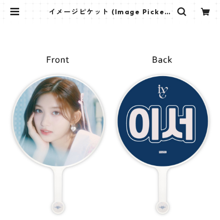
イメージピケット (Image Picket)
うちわ - IVE アイヴ (leeseo_02)
| K STAR PLUS