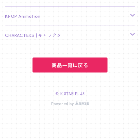
LEE JONG SUK
RM
卓上カレンダー
ジョンハン
バンチャン
TXT
プレミアム写真集
Stray Kids
01/16 SEUNGKWAN
PIERCE
KPOP Animation
LEE JOON GI
SUGA
ミニ卓上カレンダー
ジョシュア
リノ
ヨンジュン
MANIAC ENCORE
ENHYPEN
ステッカー&粘着メモ紙セット
SKZOO
02/01 DOYOUNG
EARRING
KPop Demon Hunters
CHARACTERS | キャラクター
NAM JOO HYUK
JIMIN
ジュン
チャンビン
スビン
PILOT : FOR ★★★★★
HEESEUNG
"SKZ TOY WORLD"
ASTRO
パノラマポスター
NewJeans
02/01 JIHYO
NECKLACE
ハローキティ｜Hello kitty
PARK BO GUM
商品一覧に戻る
V
ホシ
スンミン
ボムギュ
5-STAR Seoul Special
JAY
SKZ'S MAGIC SCHOOL
MJ
NewJeans
キャンバスフレーム
LE SSERAFIM
02/03 REI
BRACELET
マイメロディ My Melody
PARK SEO JUN
JUNGKOOK
ウォヌ
ハン
テヒョン
"SKZ TOY WORLD"
JAKE
JINJIN
ミンジ
A2 Size (42 × 59.4 cm)
FLAME RISES
LE SSERAFIM
人生4カットフォト
IVE
02/05 TAEHYUN
RING
© K STAR PLUS
JI CHANG WOOK
ウジ
Powered by
ヒョンジン
ヒュニンカイ
SKZ'S MAGIC SCHOOL
SUNGHOON
CHA EUN WOO
ハニ
A3 Size (29.7×42 cm)
FEARLESS
SAKURA
aespa
メガネ拭き
SEVENTEEN
02/08 I.N
GONG YOO
ドギョム
フィリックス
dominATE SEOUL
SUNOO
ROCKY
ダニエル
A4 Size (21 ×29.7 cm)
FEARNADA 2023 S/S
YUNJIN
KARINA
IN THE SOOP 2
IVE
ホログラムシール
TXT
02/09 JUNGWON
PARK HYUNG SIK
ディエイト
アイエン