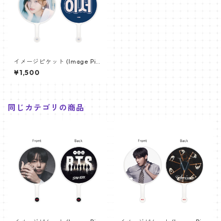
イメージピケット (Image Pic
ket) うちわ - IVE アイヴ (lee
¥1,500
seo_02)
同じカテゴリの商品