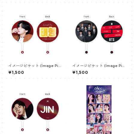
【Sunghoon_02】
イメージピケット (Image Pic
イメージピケット (Image Pic
ket) うちわ - ヴィ (V_02)
ket) うちわ - 防弾少年団 (BTS
¥1,500
¥1,500
_10)