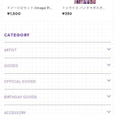
イメージピケット (Image Pic
トゥワイス パノラマポスター
ket) うちわ - ジン (JIN-06)
(TWICE Poster) 700*330m
¥1,500
¥350
m 【Twice-03】
CATEGORY
ARTIST
俳優
GOODS
CHA EUN WOO
BTS
カレンダー
OFFICIAL GOODS
HYUNBIN
JIN
壁掛けカレンダー
SEVENTEEN
フォトカードセット(60枚入り)
LIGHT STICK
BIRTHDAY GOODS
KIM SOO HYUN
J-HOPE
ミニ壁掛けカレンダー
S.COUPS
Light Stick Pouch
Stray Kids
韓国語単語カード
BT21
01/01 WINTER
ACCESSORY