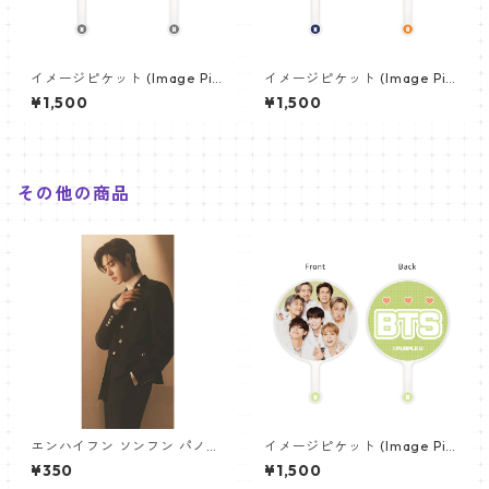
イメージピケット (Image Pic
イメージピケット (Image Pic
ket) うちわ - ジョングク (JU
ket) うちわ - ジン (JIN-08)
¥1,500
¥1,500
NGKOOK_08)
その他の商品
エンハイフン ソンフン パノラ
イメージピケット (Image Pic
マポスター (ENHYPEN SUNGH
ket) うちわ - 防弾少年団 (BTS
¥350
¥1,500
OON Poster) 700*330mm
_04)