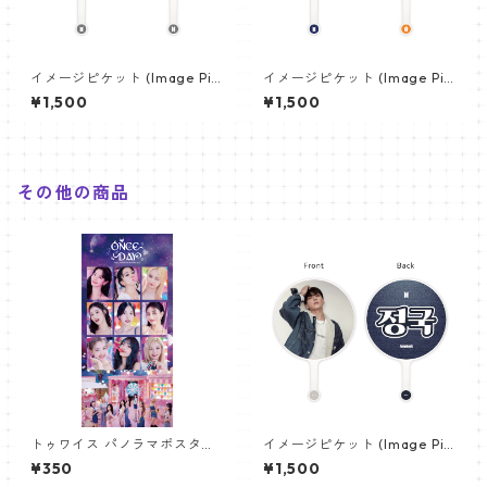
イメージピケット (Image Pic
イメージピケット (Image Pic
ket) うちわ - ジョングク (JU
ket) うちわ - ジン (JIN-08)
¥1,500
¥1,500
NGKOOK_08)
その他の商品
トゥワイス パノラマポスター
イメージピケット (Image Pic
(TWICE Poster) 700*330m
ket) うちわ - ジョングク (JU
¥350
¥1,500
m 【Twice-03】
NGKOOK_20)