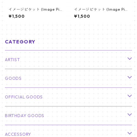
イメージピケット (Image Pic
イメージピケット (Image Pic
ket) うちわ - ヴィ (V_04)
ket) うちわ - ヴィ (V_22)
¥1,500
¥1,500
CATEGORY
ARTIST
俳優
GOODS
CHA EUN WOO
BTS
カレンダー
OFFICIAL GOODS
HYUNBIN
JIN
壁掛けカレンダー
SEVENTEEN
フォトカードセット(60枚入り)
LIGHT STICK
BIRTHDAY GOODS
KIM SOO HYUN
J-HOPE
ミニ壁掛けカレンダー
S.COUPS
Light Stick Pouch
Stray Kids
韓国語単語カード
BT21
01/01 WINTER
ACCESSORY