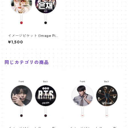
イメージピケット (Image Pic
ket) うちわ - LE SSERAFIM
¥1,500
ルセラフィム (Eunchae-03)
同じカテゴリの商品