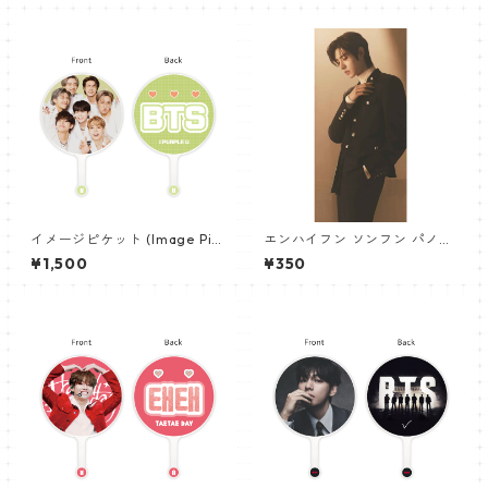
イメージピケット (Image Pic
エンハイフン ソンフン パノラ
ket) うちわ - 防弾少年団 (BTS
マポスター (ENHYPEN SUNGH
¥1,500
¥350
_04)
OON Poster) 700*330mm
【Sunghoon_02】