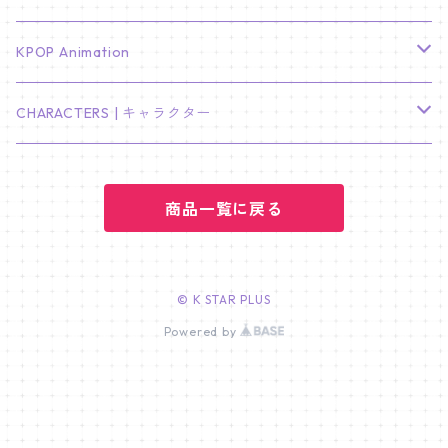
LEE JONG SUK
RM
卓上カレンダー
ジョンハン
バンチャン
TXT
プレミアム写真集
Stray Kids
01/16 SEUNGKWAN
PIERCE
KPOP Animation
LEE JOON GI
SUGA
ミニ卓上カレンダー
ジョシュア
リノ
ヨンジュン
MANIAC ENCORE
ENHYPEN
ステッカー&粘着メモ紙セット
SKZOO
02/01 DOYOUNG
EARRING
KPop Demon Hunters
CHARACTERS | キャラクター
NAM JOO HYUK
JIMIN
ジュン
チャンビン
スビン
PILOT : FOR ★★★★★
HEESEUNG
"SKZ TOY WORLD"
ASTRO
パノラマポスター
NewJeans
02/01 JIHYO
NECKLACE
ハローキティ｜Hello kitty
PARK BO GUM
商品一覧に戻る
V
ホシ
スンミン
ボムギュ
5-STAR Seoul Special
JAY
SKZ'S MAGIC SCHOOL
MJ
NewJeans
キャンバスフレーム
LE SSERAFIM
02/03 REI
BRACELET
マイメロディ My Melody
PARK SEO JUN
JUNGKOOK
ウォヌ
ハン
テヒョン
"SKZ TOY WORLD"
JAKE
JINJIN
ミンジ
A2 Size (42 × 59.4 cm)
FLAME RISES
LE SSERAFIM
人生4カットフォト
IVE
02/05 TAEHYUN
RING
© K STAR PLUS
JI CHANG WOOK
ウジ
Powered by
ヒョンジン
ヒュニンカイ
SKZ'S MAGIC SCHOOL
SUNGHOON
CHA EUN WOO
ハニ
A3 Size (29.7×42 cm)
FEARLESS
SAKURA
aespa
メガネ拭き
SEVENTEEN
02/08 I.N
GONG YOO
ドギョム
フィリックス
dominATE SEOUL
SUNOO
ROCKY
ダニエル
A4 Size (21 ×29.7 cm)
FEARNADA 2023 S/S
YUNJIN
KARINA
IN THE SOOP 2
IVE
ホログラムシール
TXT
02/09 JUNGWON
PARK HYUNG SIK
ディエイト
アイエン