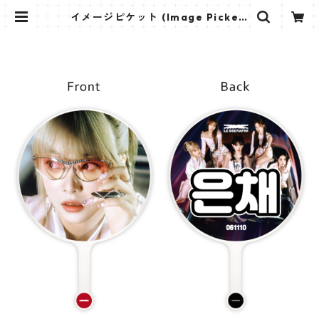
イメージピケット (Image Picket)
うちわ - LE SSERAFIM ルセラフィ
ム (Eunchae-03) | K STAR PLUS