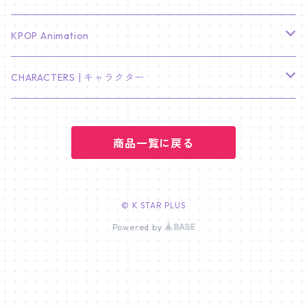
LEE JONG SUK
RM
卓上カレンダー
ジョンハン
バンチャン
TXT
プレミアム写真集
Stray Kids
01/16 SEUNGKWAN
PIERCE
KPOP Animation
LEE JOON GI
SUGA
ミニ卓上カレンダー
ジョシュア
リノ
ヨンジュン
MANIAC ENCORE
ENHYPEN
ステッカー&粘着メモ紙セット
SKZOO
02/01 DOYOUNG
EARRING
KPop Demon Hunters
CHARACTERS | キャラクター
NAM JOO HYUK
JIMIN
ジュン
チャンビン
スビン
PILOT : FOR ★★★★★
HEESEUNG
"SKZ TOY WORLD"
ASTRO
パノラマポスター
NewJeans
02/01 JIHYO
NECKLACE
ハローキティ｜Hello kitty
PARK BO GUM
商品一覧に戻る
V
ホシ
スンミン
ボムギュ
5-STAR Seoul Special
JAY
SKZ'S MAGIC SCHOOL
MJ
NewJeans
キャンバスフレーム
LE SSERAFIM
02/03 REI
BRACELET
マイメロディ My Melody
PARK SEO JUN
JUNGKOOK
ウォヌ
ハン
テヒョン
"SKZ TOY WORLD"
JAKE
JINJIN
ミンジ
A2 Size (42 × 59.4 cm)
FLAME RISES
LE SSERAFIM
人生4カットフォト
IVE
02/05 TAEHYUN
RING
© K STAR PLUS
JI CHANG WOOK
ウジ
Powered by
ヒョンジン
ヒュニンカイ
SKZ'S MAGIC SCHOOL
SUNGHOON
CHA EUN WOO
ハニ
A3 Size (29.7×42 cm)
FEARLESS
SAKURA
aespa
メガネ拭き
SEVENTEEN
02/08 I.N
GONG YOO
ドギョム
フィリックス
dominATE SEOUL
SUNOO
ROCKY
ダニエル
A4 Size (21 ×29.7 cm)
FEARNADA 2023 S/S
YUNJIN
KARINA
IN THE SOOP 2
IVE
ホログラムシール
TXT
02/09 JUNGWON
PARK HYUNG SIK
ディエイト
アイエン