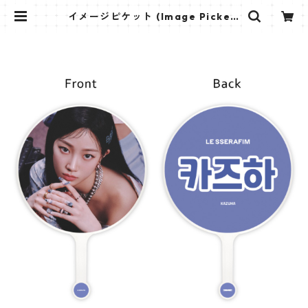
イメージピケット (Image Picket)
うちわ - LE SSERAFIM ルセラフィ
ム (Kazuha-02) | K STAR PLUS