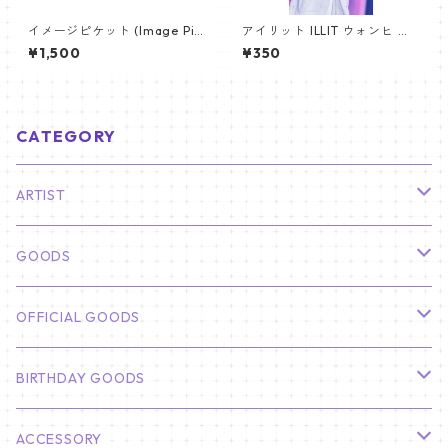
イメージピケット (Image Pic
アイリット ILLIT ウォンヒ パ
ket) うちわ - ヴィ (V_04)
ノラマポスター (WONHEE Po
¥1,500
¥350
ster) 700*330mm 【wonhe
e_01】
CATEGORY
ARTIST
俳優
GOODS
CHA EUN WOO
BTS
カレンダー
OFFICIAL GOODS
HYUNBIN
JIN
壁掛けカレンダー
SEVENTEEN
フォトカードセット(60枚入り)
LIGHT STICK
BIRTHDAY GOODS
KIM SOO HYUN
J-HOPE
ミニ壁掛けカレンダー
S.COUPS
Light Stick Pouch
Stray Kids
韓国語単語カード
BT21
01/01 WINTER
ACCESSORY