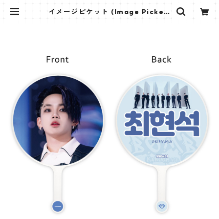
イメージピケット (Image Picket)
うちわ - TREASURE トレジャー (C
hoihyunsuk-01) | K STAR PLUS