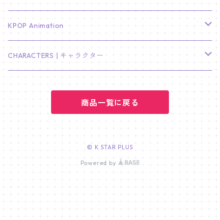
LEE JONG SUK
RM
卓上カレンダー
ジョンハン
バンチャン
TXT
プレミアム写真集
Stray Kids
01/16 SEUNGKWAN
PIERCE
KPOP Animation
LEE JOON GI
SUGA
ミニ卓上カレンダー
ジョシュア
リノ
ヨンジュン
MANIAC ENCORE
ENHYPEN
ステッカー&粘着メモ紙セット
SKZOO
02/01 DOYOUNG
EARRING
KPop Demon Hunters
CHARACTERS | キャラクター
NAM JOO HYUK
JIMIN
ジュン
チャンビン
スビン
PILOT : FOR ★★★★★
HEESEUNG
"SKZ TOY WORLD"
ASTRO
パノラマポスター
NewJeans
02/01 JIHYO
NECKLACE
ハローキティ｜Hello kitty
PARK BO GUM
商品一覧に戻る
V
ホシ
スンミン
ボムギュ
5-STAR Seoul Special
JAY
SKZ'S MAGIC SCHOOL
MJ
NewJeans
キャンバスフレーム
LE SSERAFIM
02/03 REI
BRACELET
マイメロディ My Melody
PARK SEO JUN
JUNGKOOK
ウォヌ
ハン
テヒョン
"SKZ TOY WORLD"
JAKE
JINJIN
ミンジ
A2 Size (42 × 59.4 cm)
FLAME RISES
LE SSERAFIM
人生4カットフォト
IVE
02/05 TAEHYUN
RING
© K STAR PLUS
JI CHANG WOOK
ウジ
Powered by
ヒョンジン
ヒュニンカイ
SKZ'S MAGIC SCHOOL
SUNGHOON
CHA EUN WOO
ハニ
A3 Size (29.7×42 cm)
FEARLESS
SAKURA
aespa
メガネ拭き
SEVENTEEN
02/08 I.N
GONG YOO
ドギョム
フィリックス
dominATE SEOUL
SUNOO
ROCKY
ダニエル
A4 Size (21 ×29.7 cm)
FEARNADA 2023 S/S
YUNJIN
KARINA
IN THE SOOP 2
IVE
ホログラムシール
TXT
02/09 JUNGWON
PARK HYUNG SIK
ディエイト
アイエン