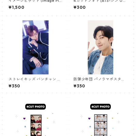
イメージピケット (Image Pic
4カットフォト [BTS-ジン 02]
ket) うちわ - ジョングク (JU
4CUT PHOTO BTS-JIN 02
¥1,500
¥300
NGKOOK_19)
ストレイキッズ バンチャン パ
防弾少年団 パノラマポスター
ノラマポスター (Stray Kids B
(BTS Poster) 700*330mm
¥350
¥350
angchan Poster) 700*330
【アールエム RM-14】
mm 【bangchan-10】