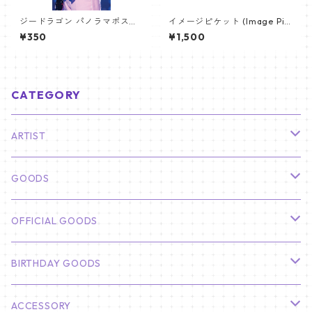
ジードラゴン パノラマポスタ
イメージピケット (Image Pic
ー (GD Poster) 700*330mm
ket) うちわ - ジン (JIN-05)
¥350
¥1,500
【GD 10】
CATEGORY
ARTIST
俳優
GOODS
CHA EUN WOO
BTS
カレンダー
OFFICIAL GOODS
HYUNBIN
JIN
壁掛けカレンダー
SEVENTEEN
フォトカードセット(60枚入り)
LIGHT STICK
BIRTHDAY GOODS
KIM SOO HYUN
J-HOPE
ミニ壁掛けカレンダー
S.COUPS
Light Stick Pouch
Stray Kids
韓国語単語カード
BT21
01/01 WINTER
ACCESSORY