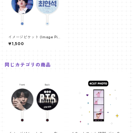
イメージピケット (Image Pic
ket) うちわ - TREASURE トレ
¥1,500
ジャー (Choihyunsuk-01)
同じカテゴリの商品