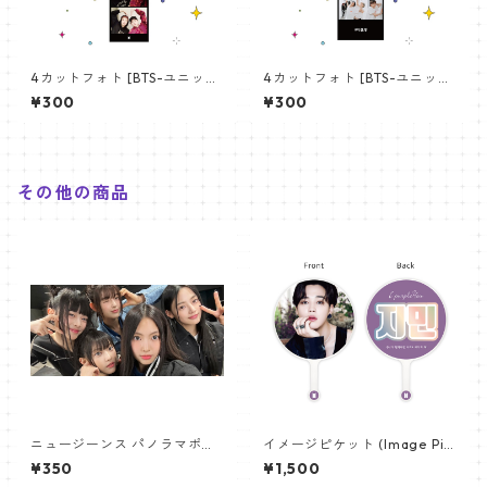
4カットフォト [BTS-ユニット
4カットフォト [BTS-ユニット
01] 4CUT PHOTO BTS- UNI
03] 4CUT PHOTO BTS- UNI
¥300
¥300
T 01
T 03
その他の商品
ニュージーンス パノラマポス
イメージピケット (Image Pic
ター (Newjeans Panorama P
ket) うちわ - ジミン(JIMIN-0
¥350
¥1,500
oster) 700*330mm 【newj
1)