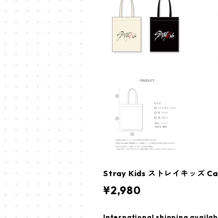
Stray Kids ストレイキッズ C
¥2,980
International shipping availab