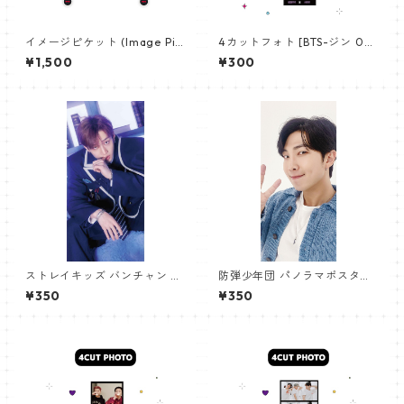
イメージピケット (Image Pic
4カットフォト [BTS-ジン 02]
ket) うちわ - ジョングク (JU
4CUT PHOTO BTS-JIN 02
¥1,500
¥300
NGKOOK_19)
ストレイキッズ バンチャン パ
防弾少年団 パノラマポスター
ノラマポスター (Stray Kids B
(BTS Poster) 700*330mm
¥350
¥350
angchan Poster) 700*330
【アールエム RM-14】
mm 【bangchan-10】