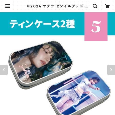
＊2024 サクラ センイルグッズ ＊
ティンケース [K☆PARK / K-STAR
PLUS 限定] | K STAR PLUS