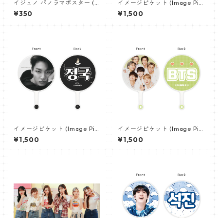
イジュノ パノラマポスター (L
イメージピケット (Image Pic
eeJunho Poster) 700*330
ket) うちわ - ヴィ (V_02)
¥350
¥1,500
mm 【leejunho-01】
イメージピケット (Image Pic
イメージピケット (Image Pic
ket) うちわ - ジョングク (JU
ket) うちわ - 防弾少年団 (BTS
¥1,500
¥1,500
NGKOOK_22)
_04)