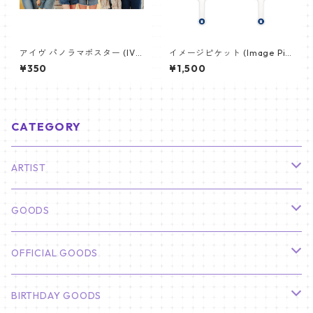
アイヴ パノラマポスター (IVE
イメージピケット (Image Pic
Poster) 700*330mm 【IVE-
ket) うちわ - ジン (JIN-10)
¥350
¥1,500
02】
CATEGORY
ARTIST
俳優
GOODS
CHA EUN WOO
BTS
カレンダー
OFFICIAL GOODS
HYUNBIN
JIN
壁掛けカレンダー
SEVENTEEN
フォトカードセット(60枚入り)
LIGHT STICK
BIRTHDAY GOODS