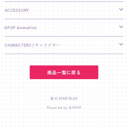
KIM SOO HYUN
J-HOPE
ミニ壁掛けカレンダー
S.COUPS
Light Stick Pouch
Stray Kids
韓国語単語カード
BT21
01/01 WINTER
ACCESSORY
LEE JONG SUK
RM
卓上カレンダー
ジョンハン
バンチャン
TXT
プレミアム写真集
Stray Kids
01/16 SEUNGKWAN
PIERCE
KPOP Animation
LEE JOON GI
SUGA
ミニ卓上カレンダー
ジョシュア
リノ
ヨンジュン
MANIAC ENCORE
ENHYPEN
ステッカー&粘着メモ紙セット
SKZOO
02/01 DOYOUNG
EARRING
KPop Demon Hunters
CHARACTERS | キャラクター
NAM JOO HYUK
JIMIN
ジュン
チャンビン
スビン
PILOT : FOR ★★★★★
HEESEUNG
"SKZ TOY WORLD"
ASTRO
パノラマポスター
NewJeans
02/01 JIHYO
NECKLACE
ハローキティ｜Hello kitty
PARK BO GUM
商品一覧に戻る
V
ホシ
スンミン
ボムギュ
5-STAR Seoul Special
JAY
SKZ'S MAGIC SCHOOL
MJ
NewJeans
キャンバスフレーム
LE SSERAFIM
02/03 REI
BRACELET
マイメロディ My Melody
PARK SEO JUN
JUNGKOOK
ウォヌ
ハン
テヒョン
"SKZ TOY WORLD"
JAKE
JINJIN
ミンジ
A2 Size (42 × 59.4 cm)
FLAME RISES
LE SSERAFIM
人生4カットフォト
IVE
02/05 TAEHYUN
RING
© K STAR PLUS
JI CHANG WOOK
ウジ
Powered by
ヒョンジン
ヒュニンカイ
SKZ'S MAGIC SCHOOL
SUNGHOON
CHA EUN WOO
ハニ
A3 Size (29.7×42 cm)
FEARLESS
SAKURA
aespa
メガネ拭き
SEVENTEEN
02/08 I.N
GONG YOO
ドギョム
フィリックス
dominATE SEOUL
SUNOO
ROCKY