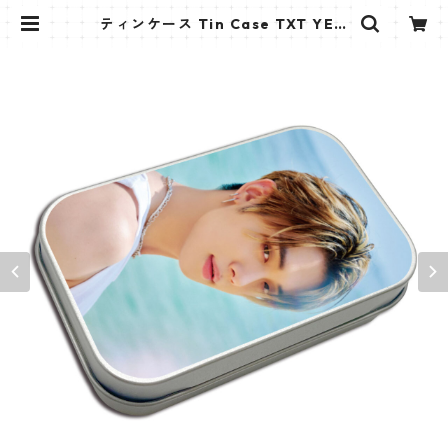
ティンケース Tin Case TXT YEO
NJUN (YEONJUN-2) | K STAR PL
US