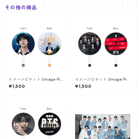
その他の商品
イメージピケット (Image Pic
イメージピケット (Image Pic
ket) うちわ - ジン (JIN-08)
ket) うちわ - 防弾少年団 (BTS
¥1,500
¥1,500
_10)