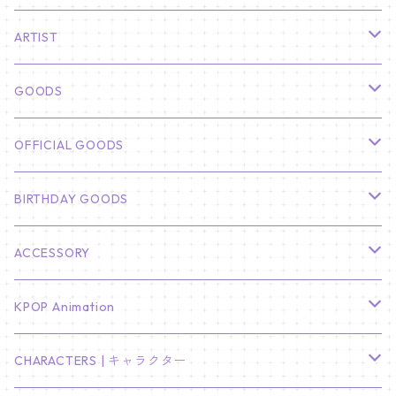
ARTIST
俳優
GOODS
CHA EUN WOO
BTS
カレンダー
OFFICIAL GOODS
HYUNBIN
JIN
壁掛けカレンダー
SEVENTEEN
フォトカードセット(60枚入り)
LIGHT STICK
BIRTHDAY GOODS
KIM SOO HYUN
J-HOPE
ミニ壁掛けカレンダー
S.COUPS
Light Stick Pouch
Stray Kids
韓国語単語カード
BT21
01/01 WINTER
ACCESSORY
LEE JONG SUK
RM
卓上カレンダー
ジョンハン
バンチャン
TXT
プレミアム写真集
Stray Kids
01/16 SEUNGKWAN
PIERCE
KPOP Animation
LEE JOON GI
SUGA
ミニ卓上カレンダー
ジョシュア
リノ
ヨンジュン
MANIAC ENCORE
ENHYPEN
ステッカー&粘着メモ紙セット
SKZOO
02/01 DOYOUNG
EARRING
KPop Demon Hunters
CHARACTERS | キャラクター
NAM JOO HYUK