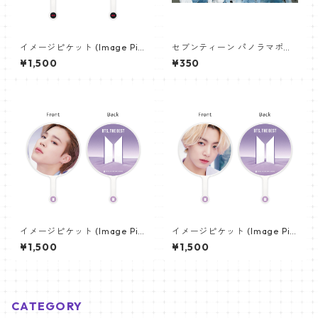
イメージピケット (Image Pic
セブンティーン パノラマポス
ket) うちわ - ジョングク (JU
ター (SEVENTEEN Poster) 70
¥1,500
¥350
NGKOOK_19)
0*330mm 【seventeen-0
6】
イメージピケット (Image Pic
イメージピケット (Image Pic
ket) うちわ - ジミン(JIMIN-0
ket) うちわ - ジョングク (JU
¥1,500
¥1,500
6)
NGKOOK_07)
CATEGORY