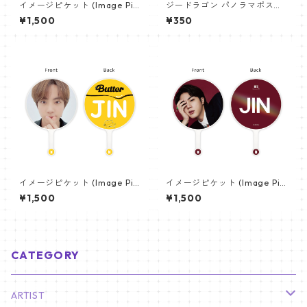
イメージピケット (Image Pic
ジードラゴン パノラマポスタ
ket) うちわ - ジョングク (JU
ー (GD Poster) 700*330mm
¥1,500
¥350
NGKOOK_07)
【GD 10】
イメージピケット (Image Pic
イメージピケット (Image Pic
ket) うちわ - ジン (JIN-03)
ket) うちわ - ジン (JIN-06)
¥1,500
¥1,500
CATEGORY
ARTIST