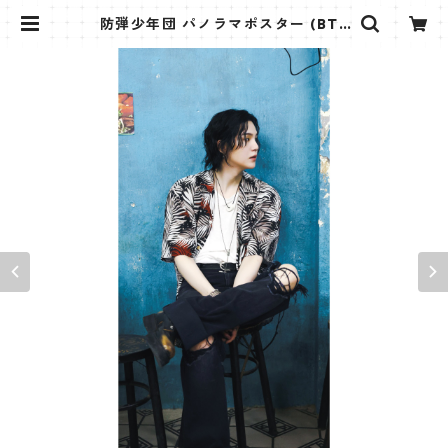
防弾少年団 パノラマポスター (BTS
Poster) 700*330mm 【シュガ S
uga-32】 | K STAR PLUS