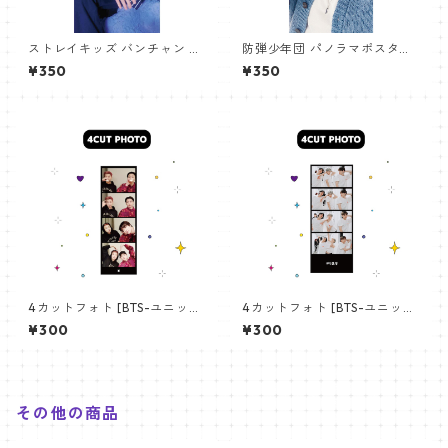
ストレイキッズ バンチャン パ
防弾少年団 パノラマポスター
ノラマポスター (Stray Kids B
(BTS Poster) 700*330mm
¥350
¥350
angchan Poster) 700*330
【アールエム RM-14】
mm 【bangchan-10】
4カットフォト [BTS-ユニット
4カットフォト [BTS-ユニット
01] 4CUT PHOTO BTS- UNI
03] 4CUT PHOTO BTS- UNI
¥300
¥300
T 01
T 03
その他の商品