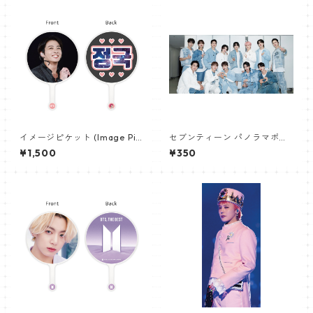
イメージピケット (Image Pic
セブンティーン パノラマポス
ket) うちわ - ジョングク (JU
ター (SEVENTEEN Poster) 70
¥1,500
¥350
NGKOOK_09)
0*330mm 【seventeen-0
6】