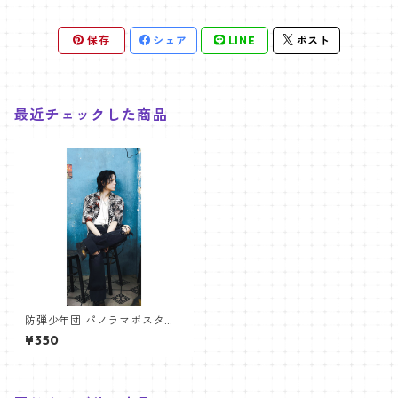
保存
シェア
LINE
ポスト
最近チェックした商品
防弾少年団 パノラマポスター
(BTS Poster) 700*330mm
¥350
【シュガ Suga-32】