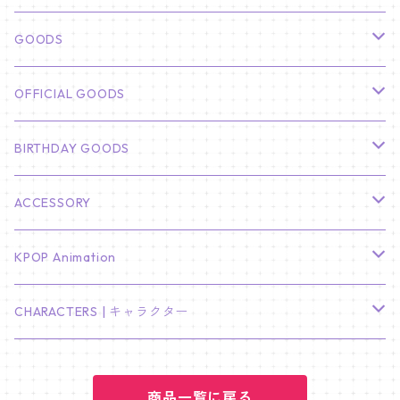
俳優
GOODS
CHA EUN WOO
BTS
カレンダー
OFFICIAL GOODS
HYUNBIN
JIN
壁掛けカレンダー
SEVENTEEN
フォトカードセット(60枚入り)
LIGHT STICK
BIRTHDAY GOODS
KIM SOO HYUN
J-HOPE
ミニ壁掛けカレンダー
S.COUPS
Light Stick Pouch
Stray Kids
韓国語単語カード
BT21
01/01 WINTER
ACCESSORY
LEE JONG SUK
RM
卓上カレンダー
ジョンハン
バンチャン
TXT
プレミアム写真集
Stray Kids
01/16 SEUNGKWAN
PIERCE
KPOP Animation
LEE JOON GI
SUGA
ミニ卓上カレンダー
ジョシュア
リノ
ヨンジュン
MANIAC ENCORE
ENHYPEN
ステッカー&粘着メモ紙セット
SKZOO
02/01 DOYOUNG
EARRING
KPop Demon Hunters
CHARACTERS | キャラクター
NAM JOO HYUK
JIMIN
ジュン
チャンビン
スビン
PILOT : FOR ★★★★★
HEESEUNG
"SKZ TOY WORLD"
ASTRO
パノラマポスター
NewJeans
02/01 JIHYO
NECKLACE
ハローキティ｜Hello kitty
PARK BO GUM
商品一覧に戻る
V