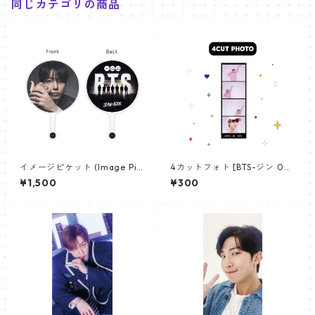
同じカテゴリの商品
イメージピケット (Image Pic
4カットフォト [BTS-ジン 02]
ket) うちわ - ジョングク (JU
4CUT PHOTO BTS-JIN 02
¥1,500
¥300
NGKOOK_19)