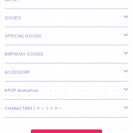
俳優
GOODS
CHA EUN WOO
BTS
カレンダー
OFFICIAL GOODS
HYUNBIN
JIN
壁掛けカレンダー
SEVENTEEN
フォトカードセット(60枚入り)
LIGHT STICK
BIRTHDAY GOODS
KIM SOO HYUN
J-HOPE
ミニ壁掛けカレンダー
S.COUPS
Light Stick Pouch
Stray Kids
韓国語単語カード
BT21
01/01 WINTER
ACCESSORY
LEE JONG SUK
RM
卓上カレンダー
ジョンハン
バンチャン
TXT
プレミアム写真集
Stray Kids
01/16 SEUNGKWAN
PIERCE
KPOP Animation
LEE JOON GI
SUGA
ミニ卓上カレンダー
ジョシュア
リノ
ヨンジュン
MANIAC ENCORE
ENHYPEN
ステッカー&粘着メモ紙セット
SKZOO
02/01 DOYOUNG
EARRING
KPop Demon Hunters
CHARACTERS | キャラクター
NAM JOO HYUK
JIMIN
ジュン
チャンビン
スビン
PILOT : FOR ★★★★★
HEESEUNG
"SKZ TOY WORLD"
ASTRO
パノラマポスター
NewJeans
02/01 JIHYO
NECKLACE
ハローキティ｜Hello kitty