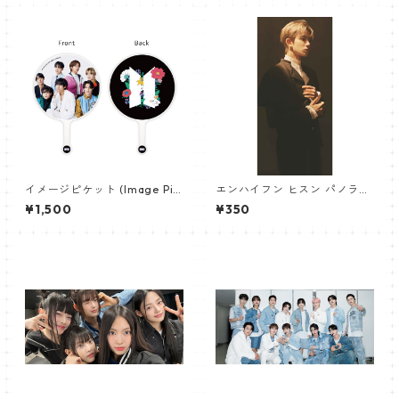
イメージピケット (Image Pic
エンハイフン ヒスン パノラマ
ket) うちわ - 防弾少年団 (BTS
ポスター (ENHYPEN HEESEU
¥1,500
¥350
_01)
NG Poster) 700*330mm
【heeseung_01】