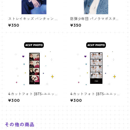
ストレイキッズ バンチャン パ
防弾少年団 パノラマポスター
ノラマポスター (Stray Kids B
(BTS Poster) 700*330mm
¥350
¥350
angchan Poster) 700*330
【アールエム RM-14】
mm 【bangchan-10】
4カットフォト [BTS-ユニット
4カットフォト [BTS-ユニット
01] 4CUT PHOTO BTS- UNI
03] 4CUT PHOTO BTS- UNI
¥300
¥300
T 01
T 03
その他の商品