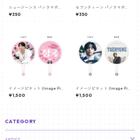
ニュージーンス パノラマポス
セブンティーン パノラマポス
ター (Newjeans Panorama P
ター (SEVENTEEN Poster) 70
¥350
¥350
oster) 700*330mm 【newj
0*330mm 【seventeen-0
eans-01】
6】
イメージピケット (Image Pic
イメージピケット (Image Pic
ket) うちわ - ジョングク (JU
ket) うちわ - ヴィ (V_12)
¥1,500
¥1,500
NGKOOK_21)
CATEGORY
ARTIST