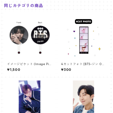
同じカテゴリの商品
イメージピケット (Image Pic
4カットフォト [BTS-ジン 02]
ket) うちわ - ジョングク (JU
4CUT PHOTO BTS-JIN 02
¥1,500
¥300
NGKOOK_19)