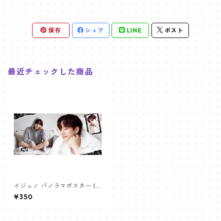
保存
シェア
LINE
ポスト
最近チェックした商品
イジュノ パノラマポスター (L
eeJunho Poster) 700*330
¥350
mm 【leejunho-01】