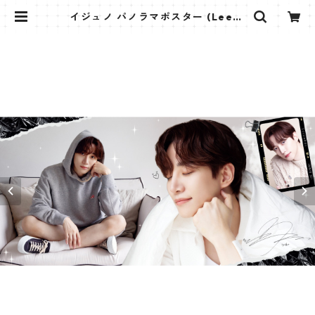
イジュノ パノラマポスター (LeeJu
nho Poster) 700*330mm 【lee
junho-01】 | K STAR PLUS