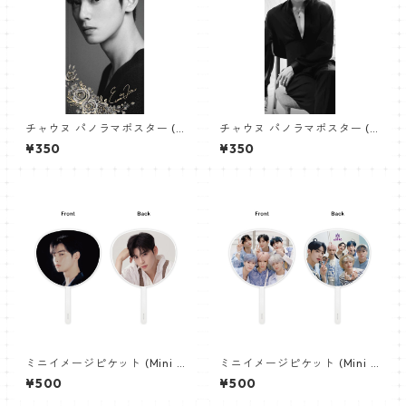
チャウヌ パノラマポスター (C
チャウヌ パノラマポスター (C
ha EunWoo Poster) 700*33
ha EunWoo Poster) 700*33
¥350
¥350
0mm 【chaeunmoo-05】
0mm 【chaeunmoo-11】
ミニイメージピケット (Mini I
ミニイメージピケット (Mini I
mage Picket) うちわ - ASTR
mage Picket) うちわ - ASTR
¥500
¥500
O チャウヌ 03(chaeunwoo-
O アストロ 03(astro-03)
03)