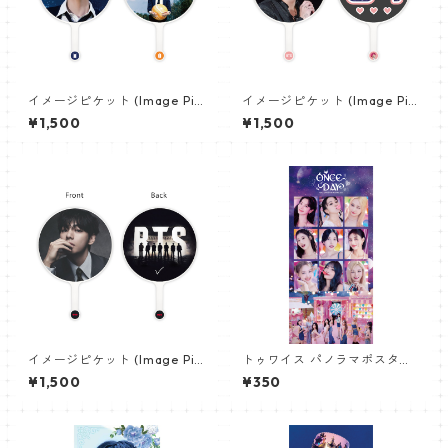
イメージピケット (Image Pic
イメージピケット (Image Pic
ket) うちわ - ジン (JIN-08)
ket) うちわ - ジョングク (JU
¥1,500
¥1,500
NGKOOK_09)
イメージピケット (Image Pic
トゥワイス パノラマポスター
ket) うちわ - ヴィ (V_22)
(TWICE Poster) 700*330m
¥1,500
¥350
m 【Twice-03】