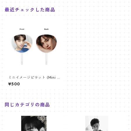
最近チェックした商品
ミニイメージピケット (Mini I
mage Picket) うちわ - ASTR
¥500
O チャウヌ 02(chaeunwoo-
02)
同じカテゴリの商品