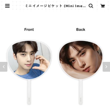
ミニイメージピケット (Mini Imag
e Picket) うちわ - ASTRO チャウ
ヌ 02(chaeunwoo-02) | K STAR
PLUS