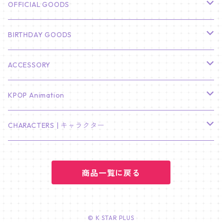
CHA EUN WOO
BTS
カレンダー
OFFICIAL GOODS
HYUNBIN
JIN
壁掛けカレンダー
SEVENTEEN
フォトカードセット(60枚入り)
LIGHT STICK
BIRTHDAY GOODS
KIM SOO HYUN
J-HOPE
ミニ壁掛けカレンダー
S.COUPS
Light Stick Pouch
Stray Kids
韓国語単語カード
BT21
01/01 WINTER
ACCESSORY
LEE JONG SUK
RM
卓上カレンダー
ジョンハン
バンチャン
TXT
プレミアム写真集
Stray Kids
01/16 SEUNGKWAN
PIERCE
KPOP Animation
LEE JOON GI
SUGA
ミニ卓上カレンダー
ジョシュア
リノ
ヨンジュン
MANIAC ENCORE
ENHYPEN
ステッカー&粘着メモ紙セット
SKZOO
02/01 DOYOUNG
EARRING
KPop Demon Hunters
CHARACTERS | キャラクター
NAM JOO HYUK
JIMIN
ジュン
チャンビン
スビン
PILOT : FOR ★★★★★
HEESEUNG
"SKZ TOY WORLD"
ASTRO
パノラマポスター
NewJeans
02/01 JIHYO
NECKLACE
ハローキティ｜Hello kitty
PARK BO GUM
商品一覧に戻る
V
ホシ
スンミン
ボムギュ
5-STAR Seoul Special
JAY
SKZ'S MAGIC SCHOOL
MJ
NewJeans
キャンバスフレーム
LE SSERAFIM
02/03 REI
BRACELET
マイメロディ My Melody
PARK SEO JUN
JUNGKOOK
ウォヌ
ハン
テヒョン
"SKZ TOY WORLD"
JAKE
JINJIN
ミンジ
A2 Size (42 × 59.4 cm)
FLAME RISES
LE SSERAFIM
人生4カットフォト
IVE
02/05 TAEHYUN
RING
© K STAR PLUS