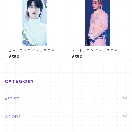
ピョンウソク パノラマポスタ
ジードラゴン パノラマポスタ
ー (BYEON WOOSEOK Poste
ー (GD Poster) 700*330mm
¥350
¥350
r) 700*330mm 【Byeonwoo
【GD 10】
seok_01】
CATEGORY
ARTIST
俳優
GOODS