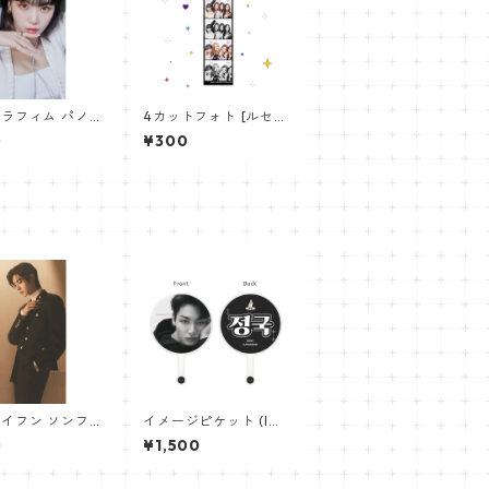
ラフィム パノラ
4カットフォト [ルセラ
ー (LE SSERA
フィム-01] 4CUT PH
0
¥300
oster) 700*33
OTO lessrafim 01
【Chae Won-0
イフン ソンフン
イメージピケット (Im
マポスター (EN
age Picket) うちわ -
0
¥1,500
N SUNGHOON P
ジョングク (JUNGKO
r) 700*330mm
OK_22)
ghoon_02】