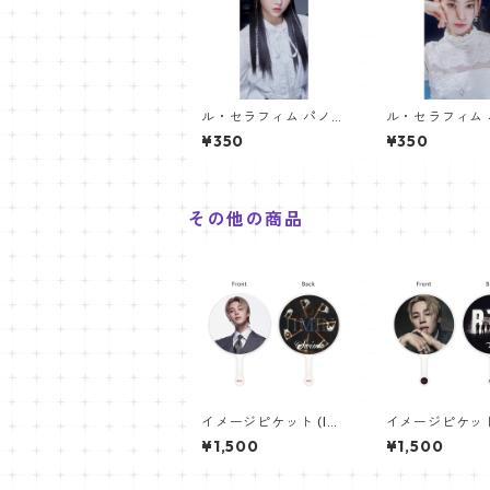
ル・セラフィム パノラ
ル・セラフィム
マポスター (LE SSERA
マポスター (LE S
¥350
¥350
FIM Poster) 700*33
FIM Poster) 7
0mm 【Hong Eunch
0mm 【Sakura
ae-01】
その他の商品
イメージピケット (Im
イメージピケット 
age Picket) うちわ -
age Picket) う
¥1,500
¥1,500
ジミン(JIMIN-15)
ジミン(JIMIN-16